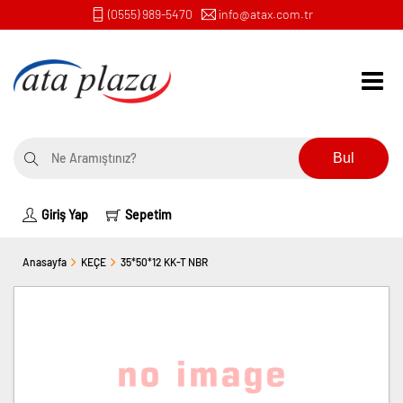
(0555) 989-5470
info@atax.com.tr
Bul
Giriş Yap
Sepetim
Anasayfa
KEÇE
35*50*12 KK-T NBR