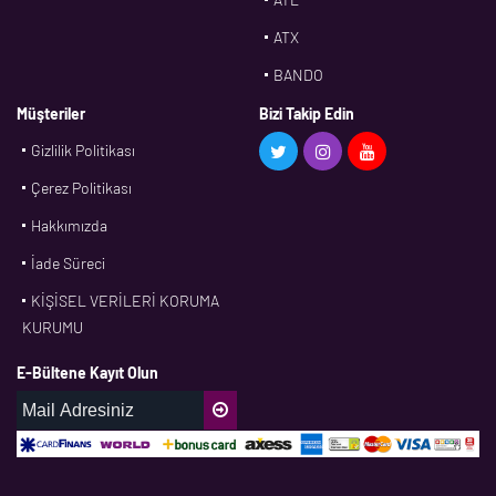
ATX
BANDO
BMS
Müşteriler
Bizi Takip Edin
Gizlilik Politikası
CDF
Çerez Politikası
CFW
Hakkımızda
CONTI
İade Süreci
CORTECO
KİŞİSEL VERİLERİ KORUMA
CPM
KURUMU
CR
E-Bültene Kayıt Olun
DASLAGER
DAYCO
DPH
EBF