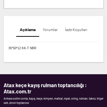
Açıklama
Yorumlar
İade Koşulları
35*50*12 KK-T NBR
Atax keçe kayış rulman toptancılığı :
Atax.com.tr
Ankara ostim conta, kayış, keçe, kimyevi, mafsal, nipel, oring, rulman, takoz, triger
seti, zincir toptancısı