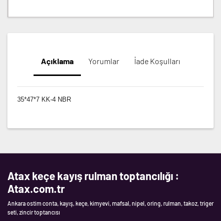
Açıklama
Yorumlar
İade Koşulları
35*47*7 KK-4 NBR
Atax keçe kayış rulman toptancılığı :
Atax.com.tr
Ankara ostim conta, kayış, keçe, kimyevi, mafsal, nipel, oring, rulman, takoz, triger
seti, zincir toptancısı