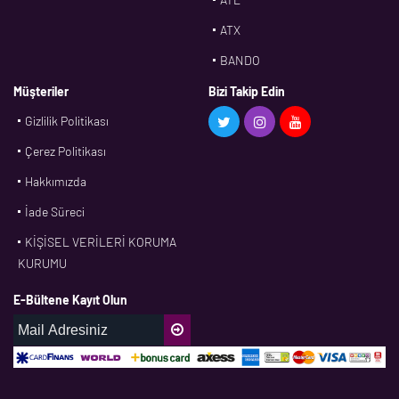
ATX
BANDO
BMS
Müşteriler
Bizi Takip Edin
Gizlilik Politikası
CDF
Çerez Politikası
CFW
Hakkımızda
CONTI
İade Süreci
CORTECO
KİŞİSEL VERİLERİ KORUMA
CPM
KURUMU
CR
E-Bültene Kayıt Olun
DASLAGER
DAYCO
DPH
EBF