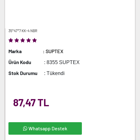
35*47*7 KK-4 NBR
Marka
: SUPTEX
Ürün Kodu
: 8355 SUPTEX
Stok Durumu
: Tükendi
87,47 TL
Whatsapp Destek