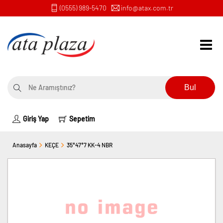
(0555) 989-5470
info@atax.com.tr
Bul
Giriş Yap
Sepetim
Anasayfa
KEÇE
35*47*7 KK-4 NBR