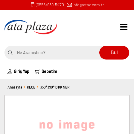
(0555) 989-5470
info@atax.com.tr
Bul
Giriş Yap
Sepetim
Anasayfa
KEÇE
350*390*18 KK NBR