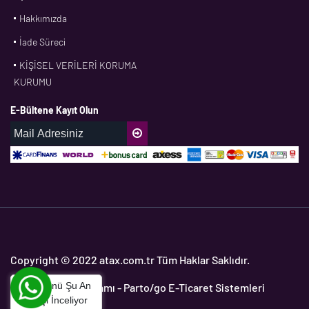
Hakkımızda
CONTI
İade Süreci
CORTECO
KİŞİSEL VERİLERİ KORUMA
CPM
KURUMU
CR
E-Bültene Kayıt Olun
DASLAGER
DAYCO
DPH
EBF
ECOPARTS
ELRİNG
ETC
Copyright © 2022 atax.com.tr Tüm Haklar Saklıdır.
FAG
Bu Ürünü Şu An
Yedek Parça Programı
- Parto/go E-Ticaret Sistemleri
FAGO
1
Kişi İnceliyor