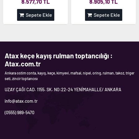
8.577,70 TL
8.905,10 TL
Sepete Ekle
Sepete Ekle
Atax keçe kayış rulman toptancılığı :
Atax.com.tr
Ankara ostim conta, kayış, keçe, kimyevi, mafsal, nipel, oring, rulman, takoz, triger
seti, zincir toptancısı
UZAY ÇAĞI CAD. 1155. SK. NO:22-24 YENİMAHALLE/ ANKARA
info@atax.com.tr
(0555) 989-5470