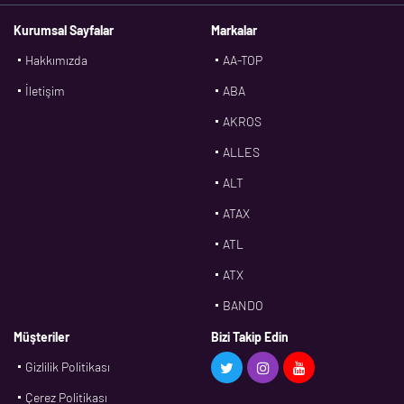
Kurumsal Sayfalar
Markalar
Hakkımızda
AA-TOP
İletişim
ABA
AKROS
ALLES
ALT
ATAX
ATL
ATX
BANDO
BMS
Müşteriler
Bizi Takip Edin
Gizlilik Politikası
CDF
Çerez Politikası
CFW