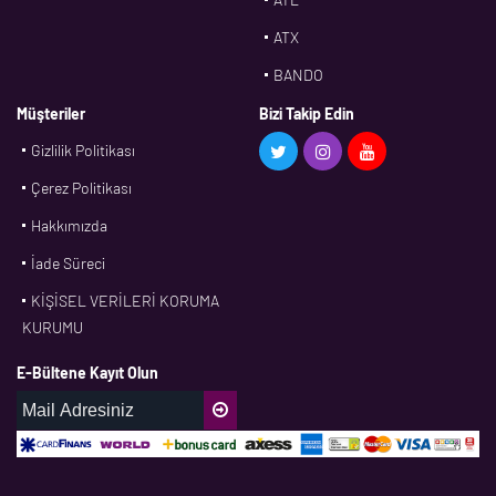
ATX
BANDO
BMS
Müşteriler
Bizi Takip Edin
Gizlilik Politikası
CDF
Çerez Politikası
CFW
Hakkımızda
CONTI
İade Süreci
CORTECO
KİŞİSEL VERİLERİ KORUMA
CPM
KURUMU
CR
E-Bültene Kayıt Olun
DASLAGER
DAYCO
DPH
EBF