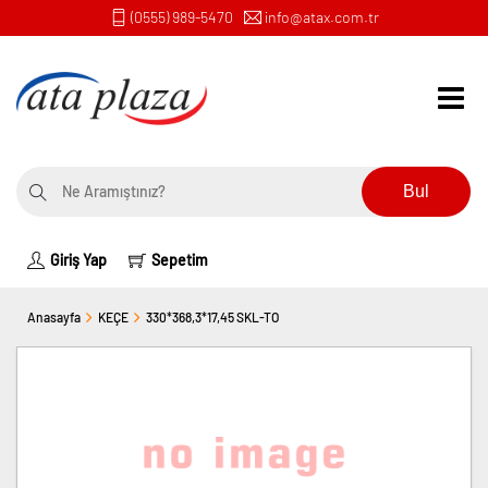
(0555) 989-5470
info@atax.com.tr
Bul
Giriş Yap
Sepetim
Anasayfa
KEÇE
330*368,3*17,45 SKL-TO