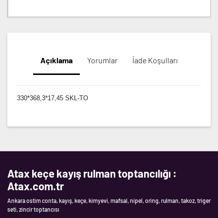
Açıklama
Yorumlar
İade Koşulları
330*368,3*17,45 SKL-TO
Atax keçe kayış rulman toptancılığı :
Atax.com.tr
Ankara ostim conta, kayış, keçe, kimyevi, mafsal, nipel, oring, rulman, takoz, triger
seti, zincir toptancısı