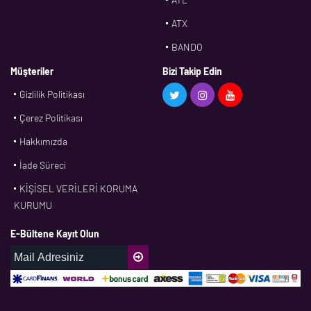
ATX
BANDO
BMS
Müşteriler
Bizi Takip Edin
Gizlilik Politikası
CDF
Çerez Politikası
CFW
Hakkımızda
CONTI
İade Süreci
CORTECO
KİŞİSEL VERİLERİ KORUMA
CPM
KURUMU
CR
E-Bültene Kayıt Olun
DASLAGER
DAYCO
DPH
EBF