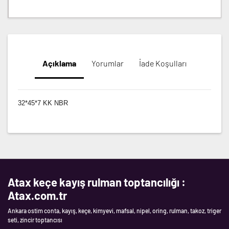
Açıklama
Yorumlar
İade Koşulları
32*45*7 KK NBR
Atax keçe kayış rulman toptancılığı :
Atax.com.tr
Ankara ostim conta, kayış, keçe, kimyevi, mafsal, nipel, oring, rulman, takoz, triger
seti, zincir toptancısı