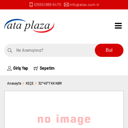
(0555) 989-5470
info@atax.com.tr
Bul
Giriş Yap
Sepetim
Anasayfa
KEÇE
32*45*7 KK NBR