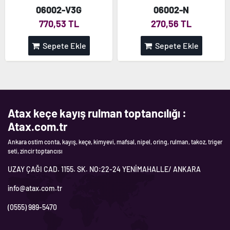
06002-V3G
06002-N
770,53 TL
270,56 TL
Sepete Ekle
Sepete Ekle
Atax keçe kayış rulman toptancılığı :
Atax.com.tr
Ankara ostim conta, kayış, keçe, kimyevi, mafsal, nipel, oring, rulman, takoz, triger
seti, zincir toptancısı
UZAY ÇAĞI CAD. 1155. SK. NO:22-24 YENİMAHALLE/ ANKARA
info@atax.com.tr
(0555) 989-5470