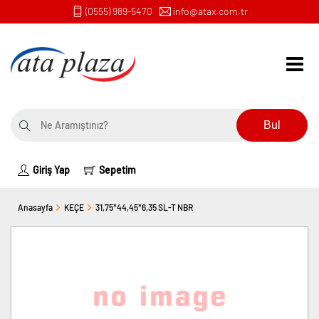
(0555) 989-5470
info@atax.com.tr
Bul
Giriş Yap
Sepetim
Anasayfa
KEÇE
31,75*44,45*6,35 SL-T NBR