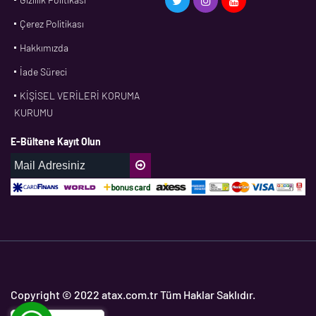
Çerez Politikası
CFW
Hakkımızda
CONTI
İade Süreci
CORTECO
KİŞİSEL VERİLERİ KORUMA
CPM
KURUMU
CR
E-Bültene Kayıt Olun
DASLAGER
DAYCO
DPH
EBF
ECOPARTS
ELRİNG
ETC
Copyright © 2022 atax.com.tr Tüm Haklar Saklıdır.
FAG