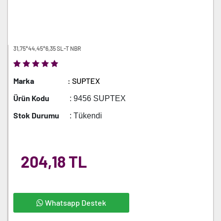
31,75*44,45*6,35 SL-T NBR
Marka
: SUPTEX
Ürün Kodu
: 9456 SUPTEX
Stok Durumu
: Tükendi
204,18 TL
Whatsapp Destek