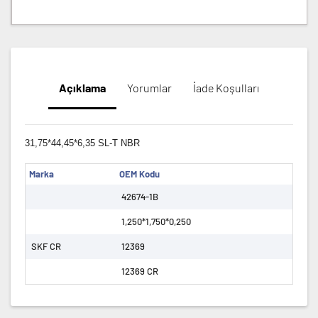
Açıklama
Yorumlar
İade Koşulları
31,75*44,45*6,35 SL-T NBR
Marka
OEM Kodu
42674-1B
1,250*1,750*0,250
SKF CR
12369
12369 CR