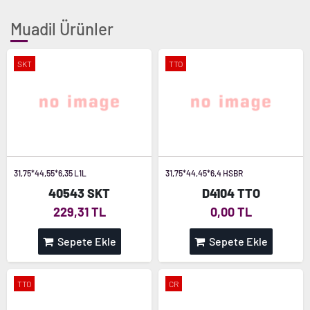
Muadil Ürünler
SKT
TTO
31,75*44,55*6,35 L1L
31,75*44,45*6,4 HSBR
40543 SKT
D4104 TTO
229,31 TL
0,00 TL
Sepete Ekle
Sepete Ekle
TTO
CR