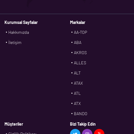
Kurumsal Sayfalar
Markalar
Hakkımızda
AA-TOP
İletişim
ABA
AKROS
ALLES
ALT
ATAX
ATL
ATX
BANDO
BMS
Müşteriler
Bizi Takip Edin
Gizlilik Politikası
CDF