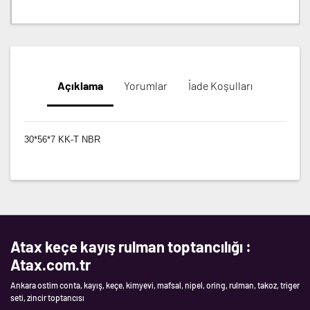
Açıklama
Yorumlar
İade Koşulları
30*56*7 KK-T NBR
Atax keçe kayış rulman toptancılığı :
Atax.com.tr
Ankara ostim conta, kayış, keçe, kimyevi, mafsal, nipel, oring, rulman, takoz, triger
seti, zincir toptancısı