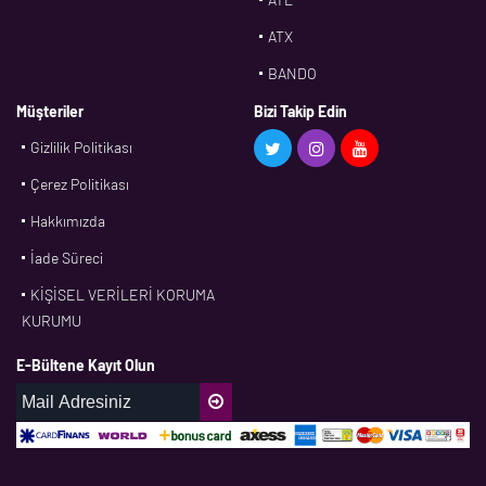
ATX
BANDO
BMS
Müşteriler
Bizi Takip Edin
Gizlilik Politikası
CDF
Çerez Politikası
CFW
Hakkımızda
CONTI
İade Süreci
CORTECO
KİŞİSEL VERİLERİ KORUMA
CPM
KURUMU
CR
E-Bültene Kayıt Olun
DASLAGER
DAYCO
DPH
EBF