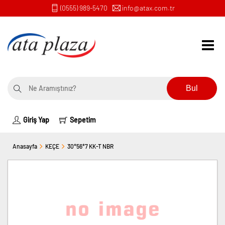
(0555) 989-5470
info@atax.com.tr
Bul
Giriş Yap
Sepetim
Anasayfa
KEÇE
30*56*7 KK-T NBR