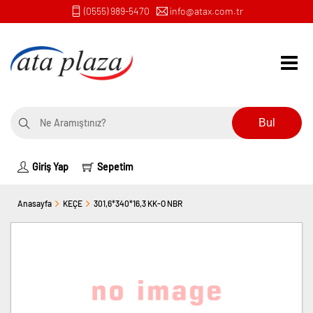
(0555) 989-5470
info@atax.com.tr
Bul
Giriş Yap
Sepetim
Anasayfa
KEÇE
301,6*340*16,3 KK-O NBR