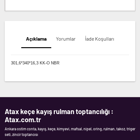
Açıklama
Yorumlar
İade Koşulları
301,6*340*16,3 KK-O NBR
Atax keçe kayış rulman toptancılığı :
Atax.com.tr
Ankara ostim conta, kayış, keçe, kimyevi, mafsal, nipel, oring, rulman, takoz, triger
seti, zincir toptancısı