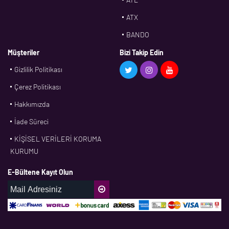
ATX
BANDO
BMS
Müşteriler
Bizi Takip Edin
Gizlilik Politikası
CDF
Çerez Politikası
CFW
Hakkımızda
CONTI
İade Süreci
CORTECO
KİŞİSEL VERİLERİ KORUMA
CPM
KURUMU
CR
E-Bültene Kayıt Olun
DASLAGER
DAYCO
DPH
EBF