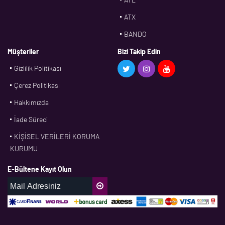
ATX
BANDO
BMS
Müşteriler
Bizi Takip Edin
Gizlilik Politikası
CDF
Çerez Politikası
CFW
Hakkımızda
CONTI
İade Süreci
CORTECO
KİŞİSEL VERİLERİ KORUMA
CPM
KURUMU
CR
E-Bültene Kayıt Olun
DASLAGER
DAYCO
DPH
EBF