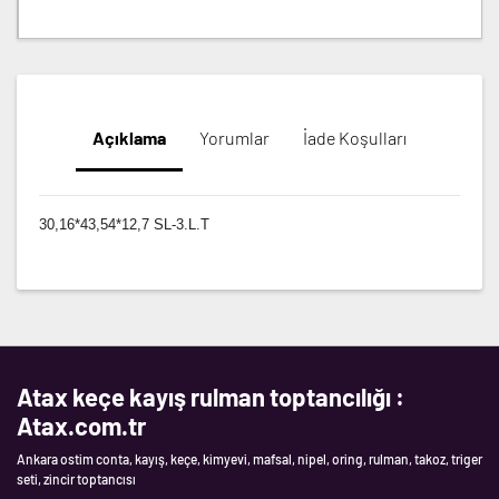
Açıklama
Yorumlar
İade Koşulları
30,16*43,54*12,7 SL-3.L.T
Atax keçe kayış rulman toptancılığı :
Atax.com.tr
Ankara ostim conta, kayış, keçe, kimyevi, mafsal, nipel, oring, rulman, takoz, triger
seti, zincir toptancısı