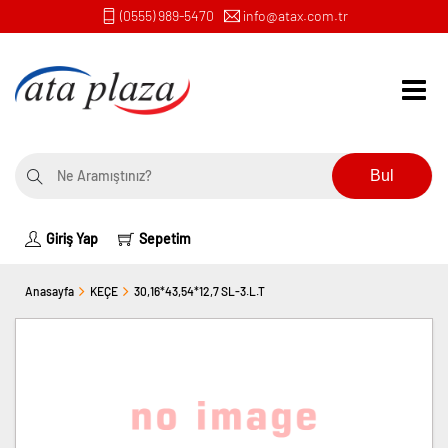
(0555) 989-5470
info@atax.com.tr
Bul
Giriş Yap
Sepetim
Anasayfa
KEÇE
30,16*43,54*12,7 SL-3.L.T