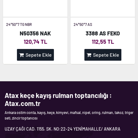
24*50*7 TG NBR
24*50*7 AS
N50356 NAK
3388 AS FEKO
120,74 TL
112,55 TL
Sepete Ekle
Sepete Ekle
Atax keçe kayış rulman toptancılığı :
Atax.com.tr
Ankara ostim conta, kayış, keçe, kimyevi, mafsal, nipel, oring, rulman, takoz, triger
seti, zincir toptancısı
UZAY ÇAĞI CAD. 1155. SK. NO:22-24 YENİMAHALLE/ ANKARA