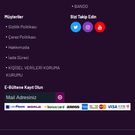
BANDO
BMS
Müşteriler
Bizi Takip Edin
Gizlilik Politikası
CDF
Çerez Politikası
CFW
Hakkımızda
CONTI
İade Süreci
CORTECO
KİŞİSEL VERİLERİ KORUMA
CPM
KURUMU
CR
E-Bültene Kayıt Olun
DASLAGER
DAYCO
DPH
EBF
ECOPARTS