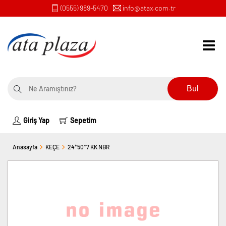
(0555) 989-5470
info@atax.com.tr
Bul
Giriş Yap
Sepetim
Anasayfa
KEÇE
24*50*7 KK NBR