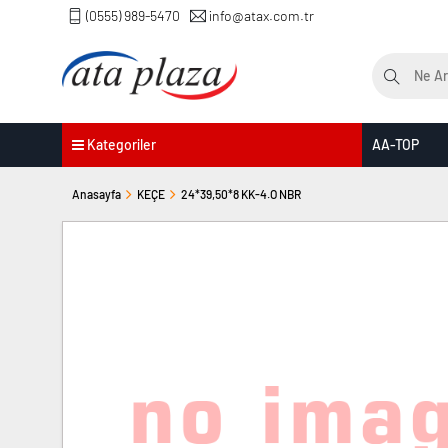
(0555) 989-5470
info@atax.com.tr
Kategoriler
AA-TOP
Anasayfa
KEÇE
24*39,50*8 KK-4.O NBR