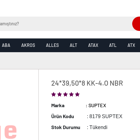
ABA
AKROS
ALLES
ALT
ATAX
ATL
ATX
24*39,50*8 KK-4.O NBR
Marka
: SUPTEX
Ürün Kodu
: 8179 SUPTEX
Stok Durumu
: Tükendi