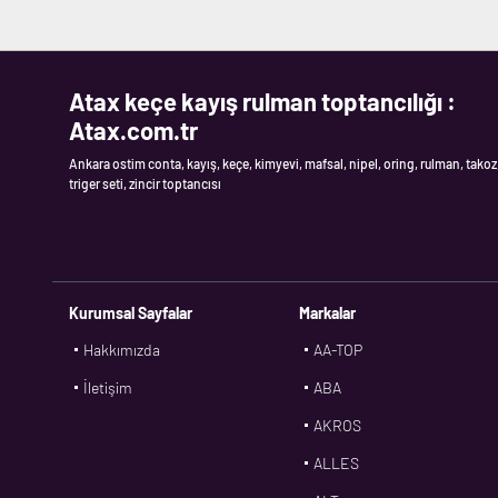
Atax keçe kayış rulman toptancılığı :
Atax.com.tr
Ankara ostim conta, kayış, keçe, kimyevi, mafsal, nipel, oring, rulman, takoz
triger seti, zincir toptancısı
Kurumsal Sayfalar
Markalar
Hakkımızda
AA-TOP
İletişim
ABA
AKROS
ALLES