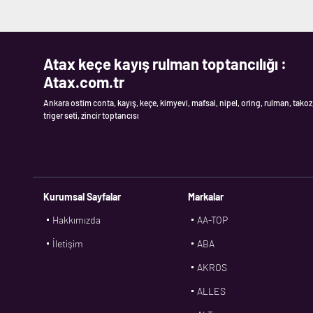
Atax keçe kayış rulman toptancılığı :
Atax.com.tr
Ankara ostim conta, kayış, keçe, kimyevi, mafsal, nipel, oring, rulman, takoz
triger seti, zincir toptancısı
Kurumsal Sayfalar
Markalar
Hakkımızda
AA-TOP
İletişim
ABA
AKROS
ALLES