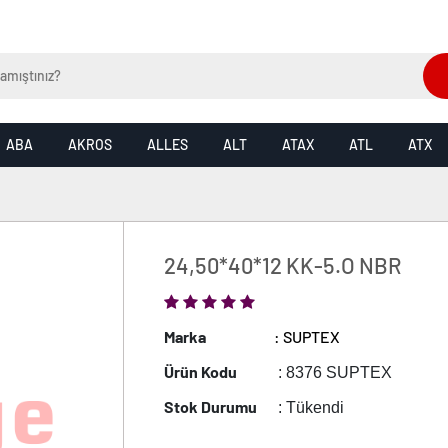
ABA
AKROS
ALLES
ALT
ATAX
ATL
ATX
24,50*40*12 KK-5.O NBR
Marka
: SUPTEX
Ürün Kodu
: 8376 SUPTEX
Stok Durumu
: Tükendi