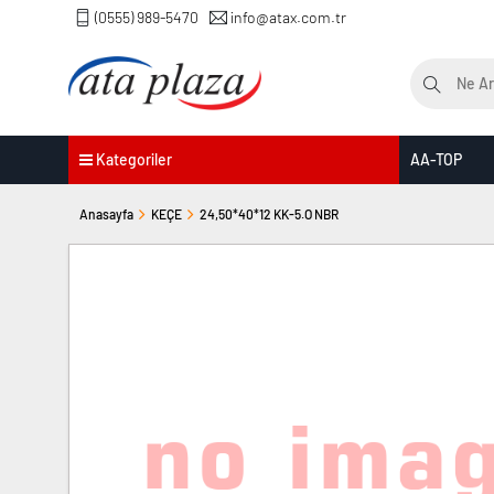
(0555) 989-5470
info@atax.com.tr
Kategoriler
AA-TOP
Anasayfa
KEÇE
24,50*40*12 KK-5.O NBR