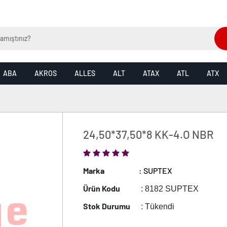
ABA
AKROS
ALLES
ALT
ATAX
ATL
ATX
24,50*37,50*8 KK-4.O NBR
Marka
: SUPTEX
Ürün Kodu
: 8182 SUPTEX
Stok Durumu
: Tükendi