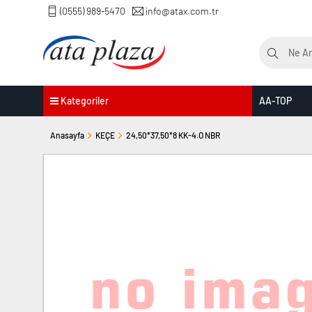
(0555) 989-5470
info@atax.com.tr
Kategoriler
AA-TOP
Anasayfa
KEÇE
24,50*37,50*8 KK-4.O NBR