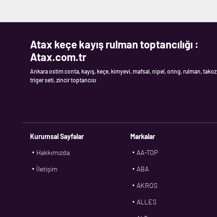
Atax keçe kayış rulman toptancılığı :
Atax.com.tr
Ankara ostim conta, kayış, keçe, kimyevi, mafsal, nipel, oring, rulman, takoz
triger seti, zincir toptancısı
Kurumsal Sayfalar
Markalar
Hakkımızda
AA-TOP
İletişim
ABA
AKROS
ALLES