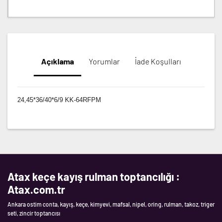
Açıklama
Yorumlar
İade Koşulları
24,45*36/40*6/9 KK-64RFPM
Atax keçe kayış rulman toptancılığı :
Atax.com.tr
Ankara ostim conta, kayış, keçe, kimyevi, mafsal, nipel, oring, rulman, takoz, triger
seti, zincir toptancısı