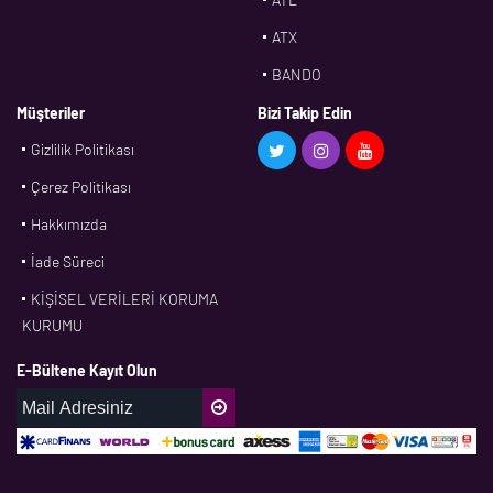
ATX
BANDO
BMS
Müşteriler
Bizi Takip Edin
Gizlilik Politikası
CDF
Çerez Politikası
CFW
Hakkımızda
CONTI
İade Süreci
CORTECO
KİŞİSEL VERİLERİ KORUMA
CPM
KURUMU
CR
E-Bültene Kayıt Olun
DASLAGER
DAYCO
DPH
EBF