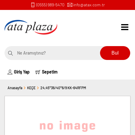
(0555) 989-5470
info@atax.com.tr
Bul
Giriş Yap
Sepetim
Anasayfa
KEÇE
24,45*36/40*6/9 KK-64RFPM