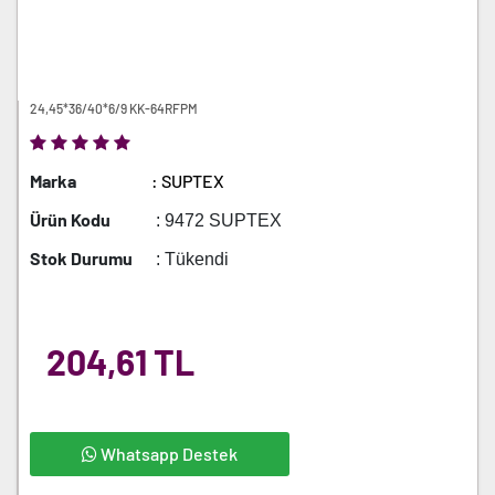
24,45*36/40*6/9 KK-64RFPM
Marka
: SUPTEX
Ürün Kodu
: 9472 SUPTEX
Stok Durumu
: Tükendi
204,61 TL
Whatsapp Destek