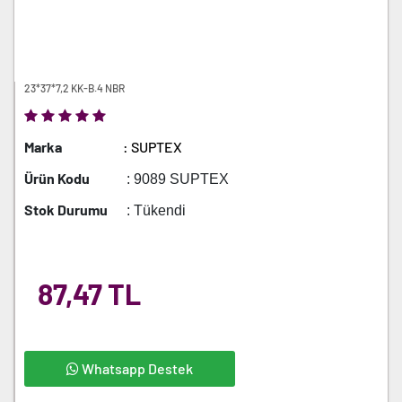
23*37*7,2 KK-B.4 NBR
Marka
: SUPTEX
Ürün Kodu
: 9089 SUPTEX
Stok Durumu
: Tükendi
87,47 TL
Whatsapp Destek