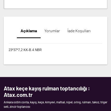
Açıklama
Yorumlar
İade Koşulları
23*37*7,2 KK-B.4 NBR
Atax keçe kayış rulman toptancılığı :
Atax.com.tr
Ankara ostim conta, kayış, keçe, kimyevi, mafsal, nipel, oring, rulman, takoz, triger
seti, zincir toptancısı