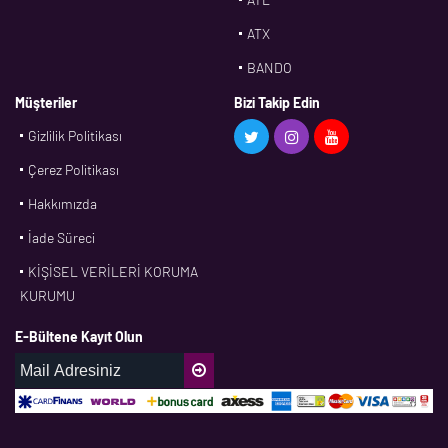
ATX
BANDO
BMS
Müşteriler
Bizi Takip Edin
Gizlilik Politikası
CDF
Çerez Politikası
CFW
Hakkımızda
CONTI
İade Süreci
CORTECO
KİŞİSEL VERİLERİ KORUMA
CPM
KURUMU
CR
E-Bültene Kayıt Olun
DASLAGER
DAYCO
DPH
EBF