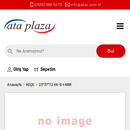
(0555) 989-5470
info@atax.com.tr
Bul
Giriş Yap
Sepetim
Anasayfa
KEÇE
23*37*7,2 KK-B.4 NBR