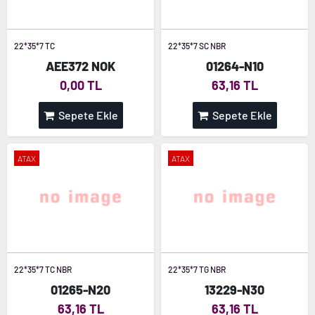
22*35*7 TC
22*35*7 SC NBR
AEE372 NOK
01264-N10
0,00 TL
63,16 TL
Sepete Ekle
Sepete Ekle
ATAX
ATAX
22*35*7 TC NBR
22*35*7 TG NBR
01265-N20
13229-N30
63,16 TL
63,16 TL