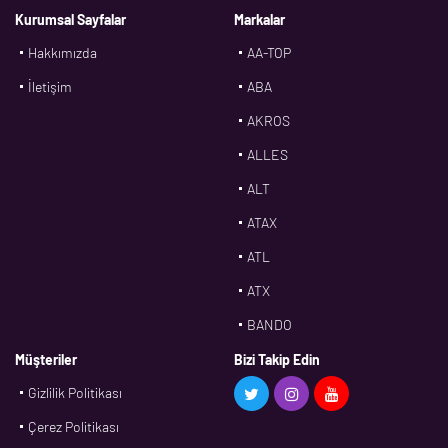
Kurumsal Sayfalar
Markalar
Hakkımızda
AA-TOP
İletişim
ABA
AKROS
ALLES
ALT
ATAX
ATL
ATX
BANDO
BMS
Müşteriler
Bizi Takip Edin
Gizlilik Politikası
CDF
Çerez Politikası
CFW