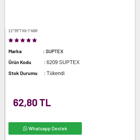
22*35*7 KK-T NBR
Marka
: SUPTEX
Ürün Kodu
: 6209 SUPTEX
Stok Durumu
: Tükendi
62,80 TL
Whatsapp Destek