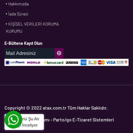
Hakkımızda
CONTI
İade Süreci
CORTECO
KİŞİSEL VERİLERİ KORUMA
CPM
KURUMU
CR
E-Bültene Kayıt Olun
DASLAGER
DAYCO
DPH
EBF
ECOPARTS
ELRİNG
ETC
Copyright © 2022 atax.com.tr Tüm Haklar Saklıdır.
FAG
Bu Ürünü Şu An
Yedek Parça Programı
- Parto/go E-Ticaret Sistemleri
FAGO
1
Kişi İnceliyor