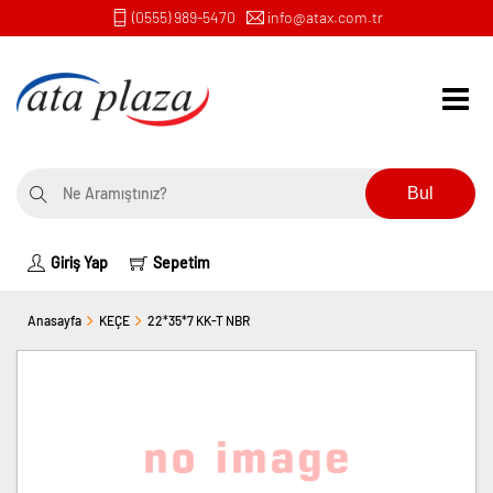
(0555) 989-5470
info@atax.com.tr
Bul
Giriş Yap
Sepetim
Anasayfa
KEÇE
22*35*7 KK-T NBR