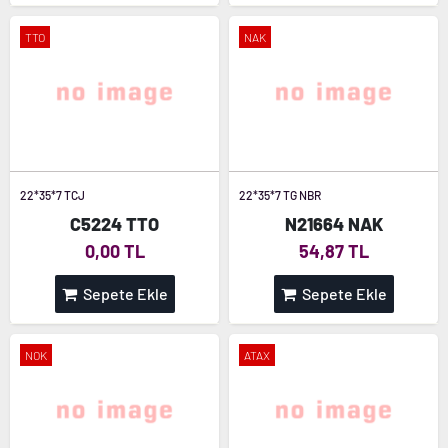
TTO
NAK
22*35*7 TCJ
22*35*7 TG NBR
C5224 TTO
N21664 NAK
0,00 TL
54,87 TL
Sepete Ekle
Sepete Ekle
NOK
ATAX