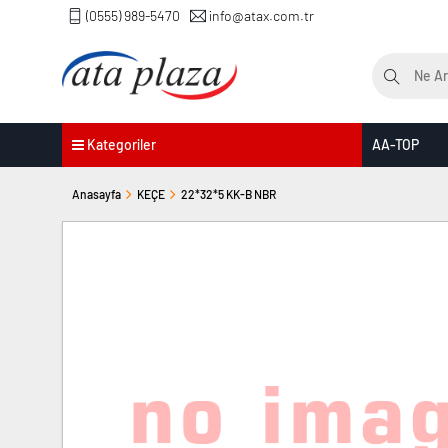
(0555) 989-5470
info@atax.com.tr
Kategoriler
AA-TOP
Anasayfa
KEÇE
22*32*5 KK-B NBR