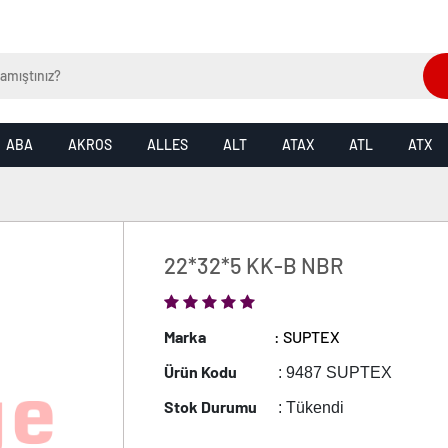
ABA
AKROS
ALLES
ALT
ATAX
ATL
ATX
22*32*5 KK-B NBR
Marka
: SUPTEX
Ürün Kodu
: 9487 SUPTEX
Stok Durumu
: Tükendi