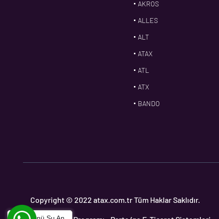
AKROS
ALLES
ALT
ATAX
ATL
ATX
BANDO
BMS
CDF
CFW
CONTI
CORTECO
Copyright © 2022 atax.com.tr Tüm Haklar Saklıdır.
CPM
Bu Ürünü Şu An