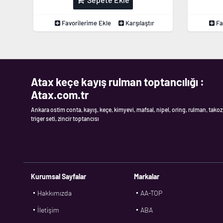
Favorilerime Ekle
Karşılaştır
Fa
Atax keçe kayış rulman toptancılığı :
Atax.com.tr
Ankara ostim conta, kayış, keçe, kimyevi, mafsal, nipel, oring, rulman, takoz
triger seti, zincir toptancısı
Kurumsal Sayfalar
Markalar
Hakkımızda
AA-TOP
İletişim
ABA