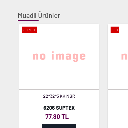
Muadil Ürünler
SUPTEX
TTO
22*32*5 KK NBR
6206 SUPTEX
77,80 TL