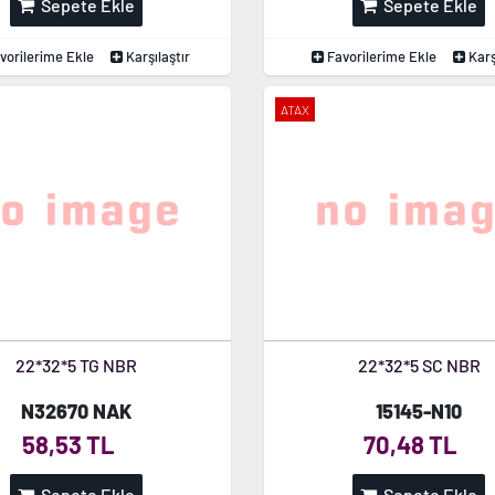
Sepete Ekle
Sepete Ekle
vorilerime Ekle
Karşılaştır
Favorilerime Ekle
Karş
ATAX
22*32*5 TG NBR
22*32*5 SC NBR
N32670 NAK
15145-N10
58,53 TL
70,48 TL
Sepete Ekle
Sepete Ekle