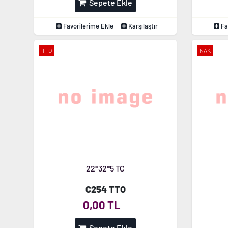
Sepete Ekle
Favorilerime Ekle
Karşılaştır
Fa
TTO
NAK
22*32*5 TC
C254 TTO
0,00 TL
Sepete Ekle