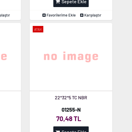
Sepete Ekle
ılaştır
Favorilerime Ekle
Karşılaştır
ATAX
22*32*5 TC NBR
01255-N
70,48 TL
Sepete Ekle