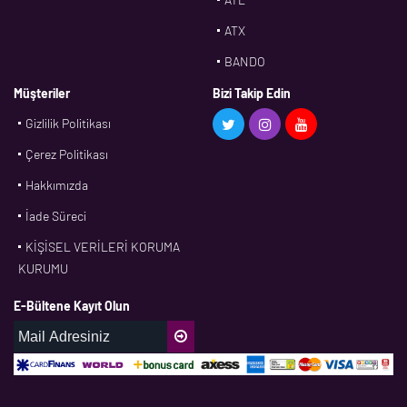
ATX
BANDO
BMS
Müşteriler
Bizi Takip Edin
Gizlilik Politikası
CDF
Çerez Politikası
CFW
Hakkımızda
CONTI
İade Süreci
CORTECO
KİŞİSEL VERİLERİ KORUMA
CPM
KURUMU
CR
E-Bültene Kayıt Olun
DASLAGER
DAYCO
DPH
EBF