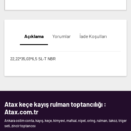
Açıklama
Yorumlar
İade Koşulları
22,22*35,03*6,5 SL-T NBR
Atax keçe kayış rulman toptancılığı :
Atax.com.tr
Ankara ostim conta, kayış, keçe, kimyevi, mafsal, nipel, oring, rulman, takoz, triger
seti, zincir toptancısı