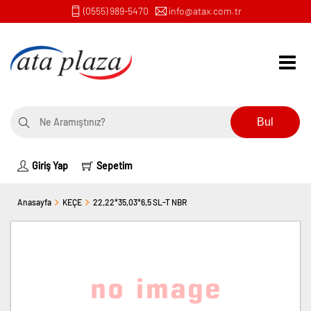
(0555) 989-5470
info@atax.com.tr
Bul
Giriş Yap
Sepetim
Anasayfa
KEÇE
22,22*35,03*6,5 SL-T NBR