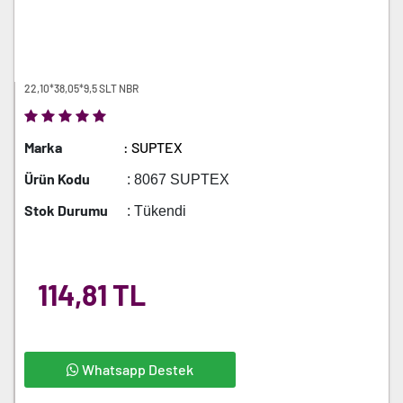
22,10*38,05*9,5 SLT NBR
Marka
: SUPTEX
Ürün Kodu
: 8067 SUPTEX
Stok Durumu
: Tükendi
114,81 TL
Whatsapp Destek