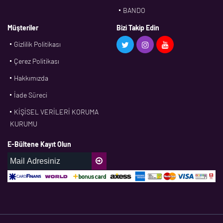
BANDO
BMS
Müşteriler
Bizi Takip Edin
Gizlilik Politikası
CDF
Çerez Politikası
CFW
Hakkımızda
CONTI
İade Süreci
CORTECO
KİŞİSEL VERİLERİ KORUMA
CPM
KURUMU
CR
E-Bültene Kayıt Olun
DASLAGER
DAYCO
DPH
EBF
ECOPARTS