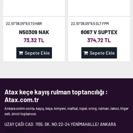
22,10*38,05*9,5 TG NBR
22,10*38,05*9,5 SLT FPM
N50309 NAK
8067 V SUPTEX
73,32 TL
374,72 TL
Sepete Ekle
Sepete Ekle
Atax keçe kayış rulman toptancılığı :
Atax.com.tr
Ankara ostim conta, kayış, keçe, kimyevi, mafsal, nipel, oring, rulman, takoz, triger
seti, zincir toptancısı
UZAY ÇAĞI CAD. 1155. SK. NO:22-24 YENİMAHALLE/ ANKARA