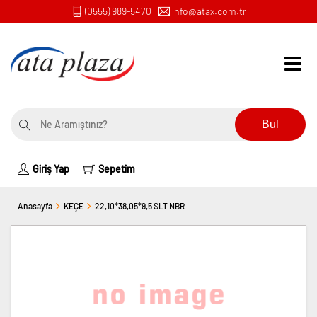
(0555) 989-5470
info@atax.com.tr
Bul
Giriş Yap
Sepetim
Anasayfa
KEÇE
22,10*38,05*9,5 SLT NBR