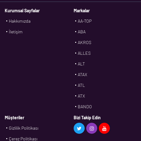
Kurumsal Sayfalar
Markalar
Hakkımızda
AA-TOP
İletişim
ABA
AKROS
ALLES
ALT
ATAX
ATL
ATX
BANDO
BMS
Müşteriler
Bizi Takip Edin
Gizlilik Politikası
CDF
Çerez Politikası
CFW