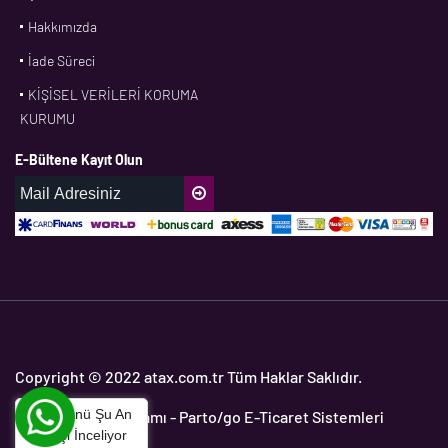
Hakkımızda
CONTI
İade Süreci
CORTECO
KİŞİSEL VERİLERİ KORUMA
CPM
KURUMU
CR
E-Bültene Kayıt Olun
DASLAGER
DAYCO
DPH
EBF
ECOPARTS
ELRİNG
ETC
Copyright © 2022 atax.com.tr Tüm Haklar Saklıdır.
FAG
Bu Ürünü Şu An
Yedek Parça Programı
- Parto/go E-Ticaret Sistemleri
FAGO
1
Kişi İnceliyor