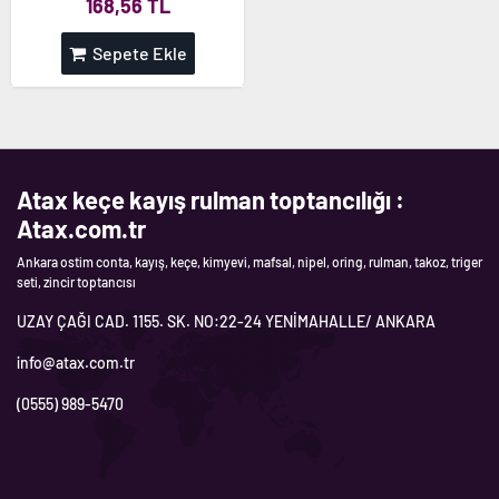
168,56 TL
Sepete Ekle
Atax keçe kayış rulman toptancılığı :
Atax.com.tr
Ankara ostim conta, kayış, keçe, kimyevi, mafsal, nipel, oring, rulman, takoz, triger
seti, zincir toptancısı
UZAY ÇAĞI CAD. 1155. SK. NO:22-24 YENİMAHALLE/ ANKARA
info@atax.com.tr
(0555) 989-5470