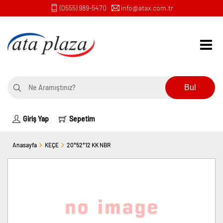
(0555) 989-5470
info@atax.com.tr
Bul
Giriş Yap
Sepetim
Anasayfa
KEÇE
20*52*12 KK NBR