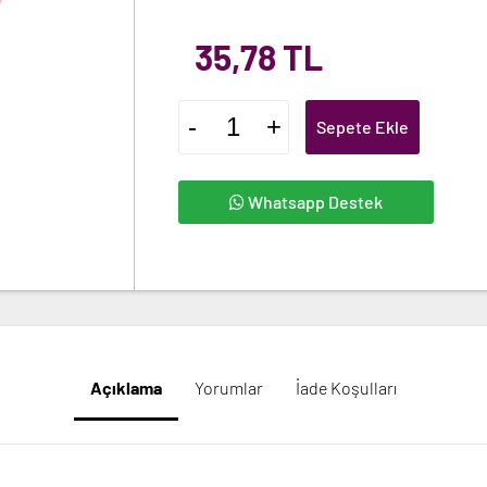
35,78 TL
-
+
Sepete Ekle
Whatsapp Destek
Açıklama
Yorumlar
İade Koşulları