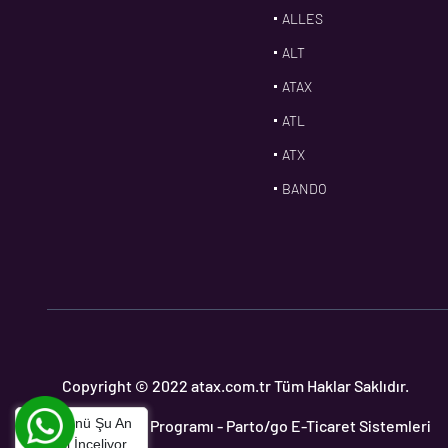
ALLES
ALT
ATAX
ATL
ATX
BANDO
BMS
CDF
CFW
CONTI
CORTECO
Copyright © 2022 atax.com.tr Tüm Haklar Saklıdır.
CPM
Bu Ürünü Şu An
Yedek Parça Programı
- Parto/go E-Ticaret Sistemleri
CR
1
Kişi İnceliyor