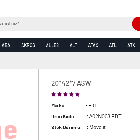
ABA
AKROS
ALLES
ALT
ATAX
ATL
ATX
20*42*7 ASW
Marka
: FDT
Ürün Kodu
: A02N003 FDT
Stok Durumu
: Mevcut