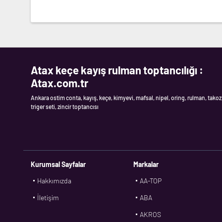
Atax keçe kayış rulman toptancılığı :
Atax.com.tr
Ankara ostim conta, kayış, keçe, kimyevi, mafsal, nipel, oring, rulman, takoz
triger seti, zincir toptancısı
Kurumsal Sayfalar
Markalar
Hakkımızda
AA-TOP
İletişim
ABA
AKROS