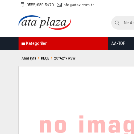
(0555) 989-5470
info@atax.com.tr
Kategoriler
AA-TOP
Anasayfa
KEÇE
20*42*7 ASW