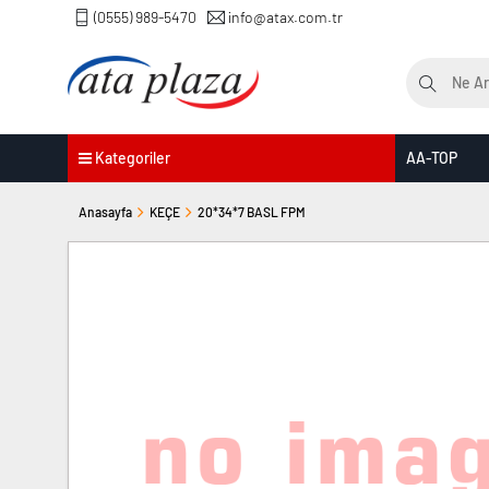
(0555) 989-5470
info@atax.com.tr
Kategoriler
AA-TOP
Anasayfa
KEÇE
20*34*7 BASL FPM