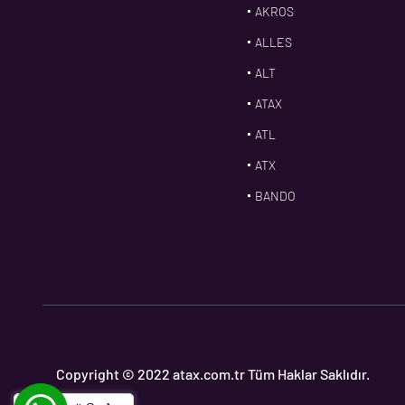
AKROS
ALLES
ALT
ATAX
ATL
ATX
BANDO
BMS
CDF
CFW
CONTI
CORTECO
Copyright © 2022 atax.com.tr Tüm Haklar Saklıdır.
CPM