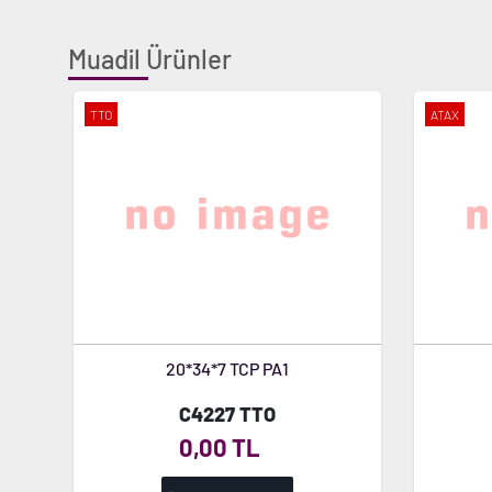
Muadil Ürünler
TTO
ATAX
20*34*7 TCP PA1
C4227 TTO
0,00 TL