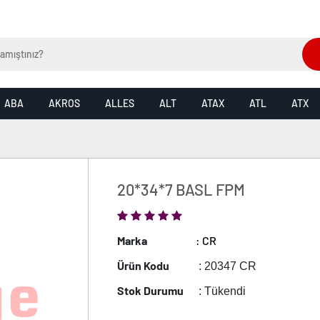
ABA
AKROS
ALLES
ALT
ATAX
ATL
ATX
20*34*7 BASL FPM
Marka
: CR
Ürün Kodu
: 20347 CR
Stok Durumu
: Tükendi