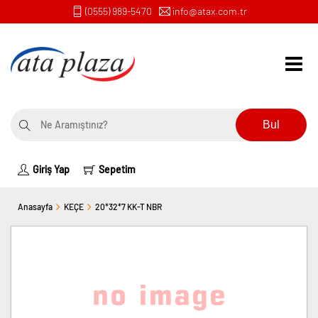
(0555) 989-5470
info@atax.com.tr
Bul
Giriş Yap
Sepetim
Anasayfa
KEÇE
20*32*7 KK-T NBR