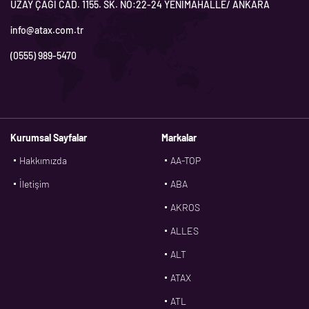
UZAY ÇAĞI CAD. 1155. SK. NO:22-24 YENİMAHALLE/ ANKARA
info@atax.com.tr
(0555) 989-5470
Kurumsal Sayfalar
Markalar
Hakkımızda
AA-TOP
İletişim
ABA
AKROS
ALLES
ALT
ATAX
ATL