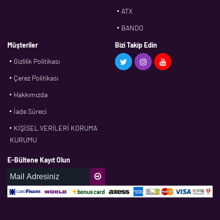
ATX
BANDO
BMS
Müşteriler
Bizi Takip Edin
Gizlilik Politikası
CDF
Çerez Politikası
CFW
Hakkımızda
CONTI
İade Süreci
CORTECO
KİŞİSEL VERİLERİ KORUMA
CPM
KURUMU
CR
E-Bültene Kayıt Olun
DASLAGER
DAYCO
DPH
EBF