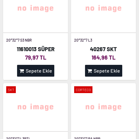
20*32*7 S3 NBR
20*32*7 L3
11610013 SÜPER
40267 SKT
79,97 TL
164,96 TL
Sepete Ekle
Sepete Ekle
SKT
CORTECO
20*32*7 L3BTL
20*32*7 BA NBR