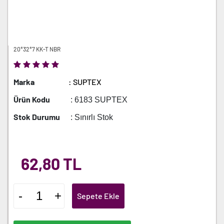
20*32*7 KK-T NBR
Marka
: SUPTEX
Ürün Kodu
: 6183 SUPTEX
Stok Durumu
: Sınırlı Stok
62,80 TL
-
+
Sepete Ekle