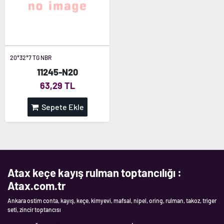
20*32*7 TG NBR
11245-N20
63,29 TL
Sepete Ekle
Atax keçe kayış rulman toptancılığı :
Atax.com.tr
Ankara ostim conta, kayış, keçe, kimyevi, mafsal, nipel, oring, rulman, takoz, triger
seti, zincir toptancısı