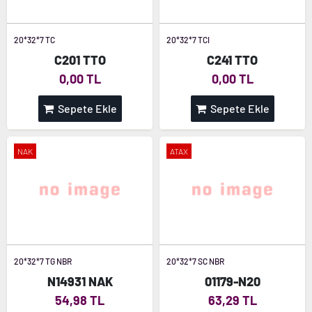
20*32*7 TC
20*32*7 TCI
C201 TTO
C241 TTO
0,00 TL
0,00 TL
Sepete Ekle
Sepete Ekle
NAK
ATAX
20*32*7 TG NBR
20*32*7 SC NBR
N14931 NAK
01179-N20
54,98 TL
63,29 TL