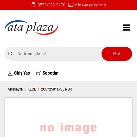
(0555) 989-5470
info@atax.com.tr
Bul
Giriş Yap
Sepetim
Anasayfa
KEÇE
200*250*15 SL NBR