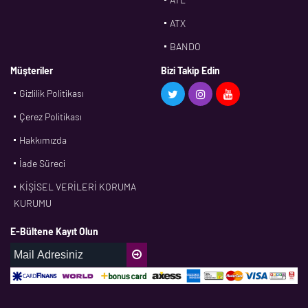
ATX
BANDO
BMS
Müşteriler
Bizi Takip Edin
Gizlilik Politikası
CDF
Çerez Politikası
CFW
Hakkımızda
CONTI
İade Süreci
CORTECO
KİŞİSEL VERİLERİ KORUMA
CPM
KURUMU
CR
E-Bültene Kayıt Olun
DASLAGER
DAYCO
DPH
EBF