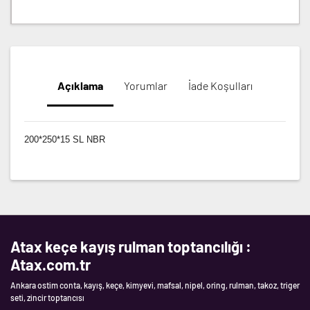
Açıklama
Yorumlar
İade Koşulları
200*250*15 SL NBR
Atax keçe kayış rulman toptancılığı :
Atax.com.tr
Ankara ostim conta, kayış, keçe, kimyevi, mafsal, nipel, oring, rulman, takoz, triger
seti, zincir toptancısı