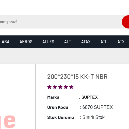
ABA
AKROS
ALLES
ALT
ATAX
ATL
ATX
200*230*15 KK-T NBR
Marka
: SUPTEX
Ürün Kodu
: 6870 SUPTEX
Stok Durumu
: Sınırlı Stok