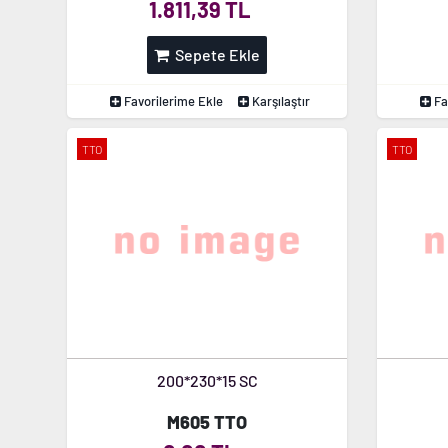
1.811,39 TL
Sepete Ekle
Favorilerime Ekle
Karşılaştır
Fa
TTO
TTO
200*230*15 SC
M605 TTO