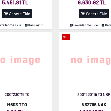
5.451,81 TL
9.630,92 TL
Sepete Ekle
Sepete Ekle
vorilerime Ekle
Karşılaştır
Favorilerime Ekle
Karş
NAK
200*230*15 TC
200*230*15 TG NBR
M603 TTO
N32736 NAK