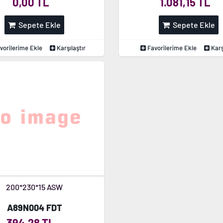
0,00 TL
1.081,15 TL
Sepete Ekle
Sepete Ekle
vorilerime Ekle
Karşılaştır
Favorilerime Ekle
Karş
200*230*15 ASW
A89N004 FDT
394,28 TL