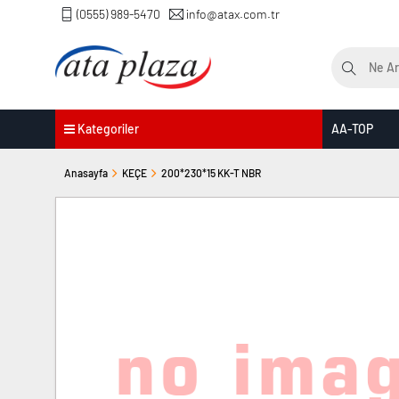
(0555) 989-5470
info@atax.com.tr
Kategoriler
AA-TOP
Anasayfa
KEÇE
200*230*15 KK-T NBR