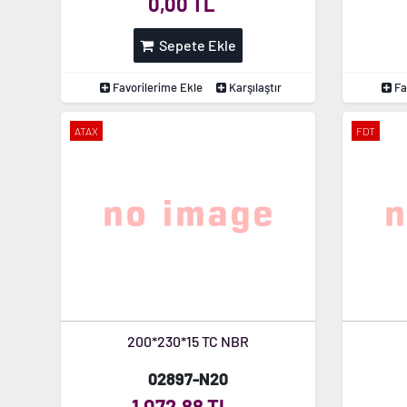
0,00 TL
Sepete Ekle
Favorilerime Ekle
Karşılaştır
Fa
ATAX
FDT
200*230*15 TC NBR
02897-N20
1.072,88 TL