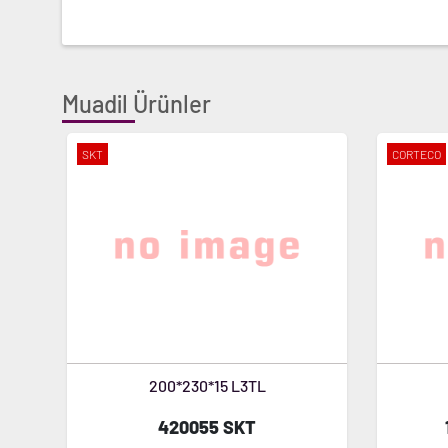
Muadil Ürünler
SKT
CORTECO
200*230*15 L3TL
420055 SKT