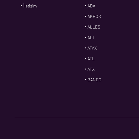
İletişim
ABA
AKROS
ALLES
ALT
ATAX
ATL
ATX
BANDO
BMS
CDF
CFW
CONTI
CORTECO