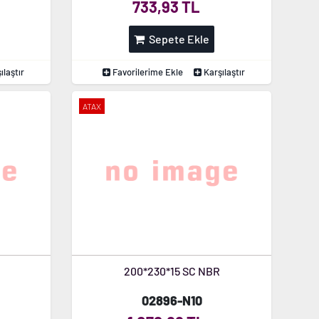
733,93 TL
Sepete Ekle
ılaştır
Favorilerime Ekle
Karşılaştır
ATAX
200*230*15 SC NBR
02896-N10