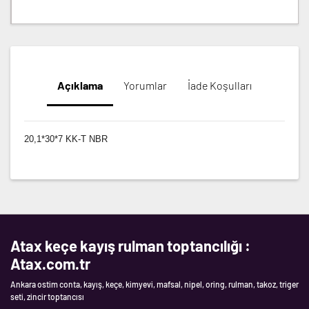
Açıklama
Yorumlar
İade Koşulları
20,1*30*7 KK-T NBR
Atax keçe kayış rulman toptancılığı :
Atax.com.tr
Ankara ostim conta, kayış, keçe, kimyevi, mafsal, nipel, oring, rulman, takoz, triger
seti, zincir toptancısı