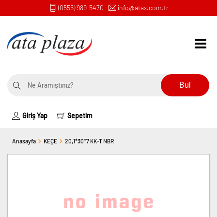
(0555) 989-5470
info@atax.com.tr
Bul
Giriş Yap
Sepetim
Anasayfa
KEÇE
20,1*30*7 KK-T NBR