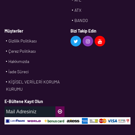
ATX
BANDO
BMS
Müşteriler
Bizi Takip Edin
Gizlilik Politikası
CDF
Çerez Politikası
CFW
Hakkımızda
CONTI
İade Süreci
CORTECO
KİŞİSEL VERİLERİ KORUMA
CPM
KURUMU
CR
E-Bültene Kayıt Olun
DASLAGER
DAYCO
DPH
EBF