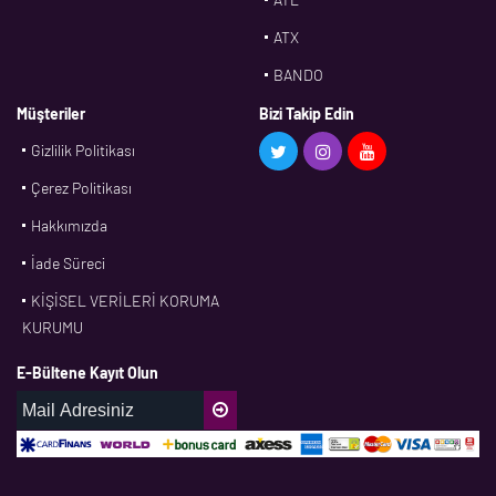
ATX
BANDO
BMS
Müşteriler
Bizi Takip Edin
Gizlilik Politikası
CDF
Çerez Politikası
CFW
Hakkımızda
CONTI
İade Süreci
CORTECO
KİŞİSEL VERİLERİ KORUMA
CPM
KURUMU
CR
E-Bültene Kayıt Olun
DASLAGER
DAYCO
DPH
EBF