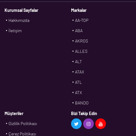
Kurumsal Sayfalar
Markalar
Hakkımızda
AA-TOP
İletişim
ABA
AKROS
ALLES
ALT
ATAX
ATL
ATX
BANDO
BMS
Müşteriler
Bizi Takip Edin
Gizlilik Politikası
CDF
Çerez Politikası
CFW