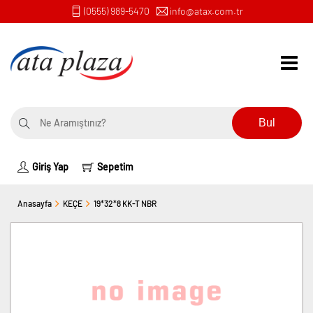
(0555) 989-5470
info@atax.com.tr
Bul
Giriş Yap
Sepetim
Anasayfa
KEÇE
19*32*8 KK-T NBR