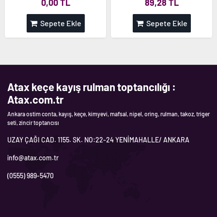
0,00 TL
89,28 TL
Sepete Ekle
Sepete Ekle
Atax keçe kayış rulman toptancılığı :
Atax.com.tr
Ankara ostim conta, kayış, keçe, kimyevi, mafsal, nipel, oring, rulman, takoz, triger
seti, zincir toptancısı
UZAY ÇAĞI CAD. 1155. SK. NO:22-24 YENİMAHALLE/ ANKARA
info@atax.com.tr
(0555) 989-5470