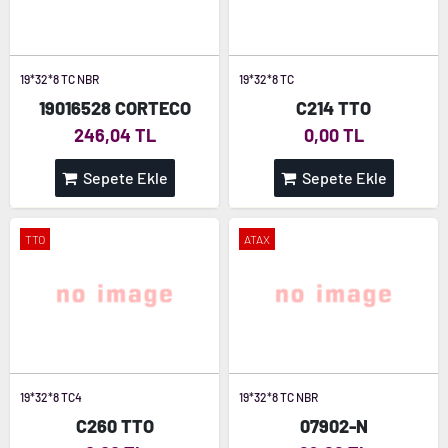
19*32*8 TC NBR
19*32*8 TC
19016528 CORTECO
C214 TTO
246,04 TL
0,00 TL
Sepete Ekle
Sepete Ekle
TTO
ATAX
19*32*8 TC4
19*32*8 TC NBR
C260 TTO
07902-N