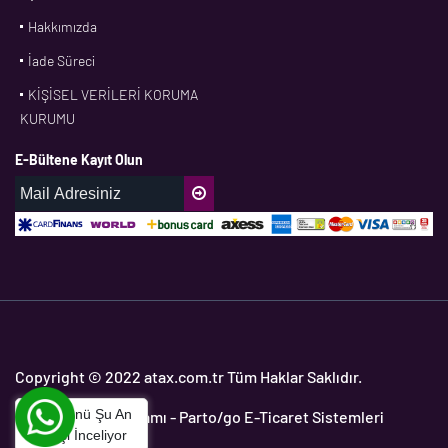
Hakkımızda
CONTI
İade Süreci
CORTECO
KİŞİSEL VERİLERİ KORUMA
CPM
KURUMU
CR
E-Bültene Kayıt Olun
DASLAGER
DAYCO
DPH
EBF
ECOPARTS
ELRİNG
ETC
Copyright © 2022 atax.com.tr Tüm Haklar Saklıdır.
FAG
Bu Ürünü Şu An
Yedek Parça Programı
- Parto/go E-Ticaret Sistemleri
FAGO
2
Kişi İnceliyor