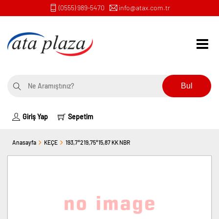
(0555) 989-5470
info@atax.com.tr
Bul
Giriş Yap
Sepetim
Anasayfa
KEÇE
193,7*219,75*15,87 KK NBR