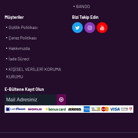
BANDO
BMS
Müşteriler
Bizi Takip Edin
Gizlilik Politikası
CDF
Çerez Politikası
CFW
Hakkımızda
CONTI
İade Süreci
CORTECO
KİŞİSEL VERİLERİ KORUMA
CPM
KURUMU
CR
E-Bültene Kayıt Olun
DASLAGER
DAYCO
DPH
EBF
ECOPARTS