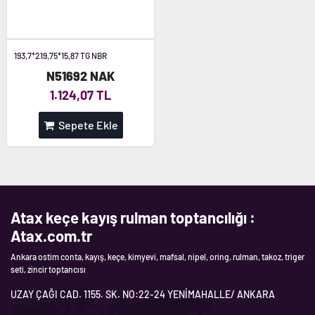
193,7*219,75*15,87 TG NBR
N51692 NAK
1.124,07 TL
Sepete Ekle
Atax keçe kayış rulman toptancılığı :
Atax.com.tr
Ankara ostim conta, kayış, keçe, kimyevi, mafsal, nipel, oring, rulman, takoz, triger
seti, zincir toptancısı
UZAY ÇAĞI CAD. 1155. SK. NO:22-24 YENİMAHALLE/ ANKARA