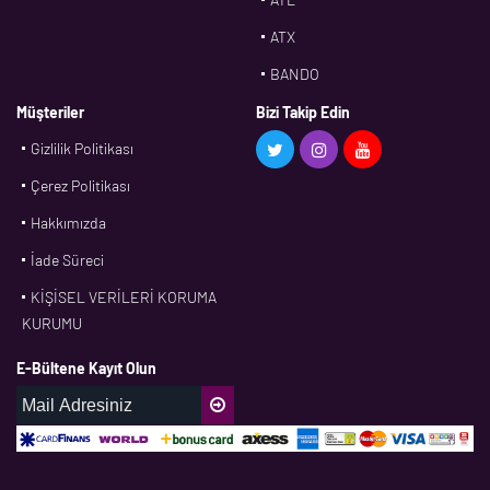
ATX
BANDO
BMS
Müşteriler
Bizi Takip Edin
Gizlilik Politikası
CDF
Çerez Politikası
CFW
Hakkımızda
CONTI
İade Süreci
CORTECO
KİŞİSEL VERİLERİ KORUMA
CPM
KURUMU
CR
E-Bültene Kayıt Olun
DASLAGER
DAYCO
DPH
EBF