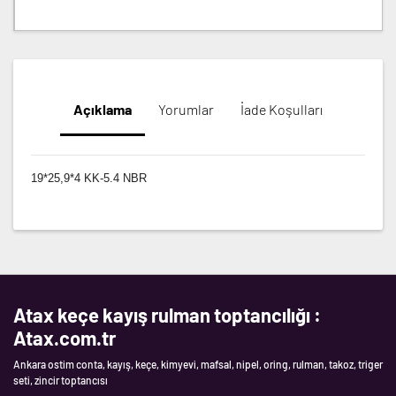
Açıklama
Yorumlar
İade Koşulları
19*25,9*4 KK-5.4 NBR
Atax keçe kayış rulman toptancılığı :
Atax.com.tr
Ankara ostim conta, kayış, keçe, kimyevi, mafsal, nipel, oring, rulman, takoz, triger
seti, zincir toptancısı