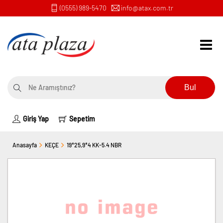
(0555) 989-5470
info@atax.com.tr
Bul
Giriş Yap
Sepetim
Anasayfa
KEÇE
19*25,9*4 KK-5.4 NBR