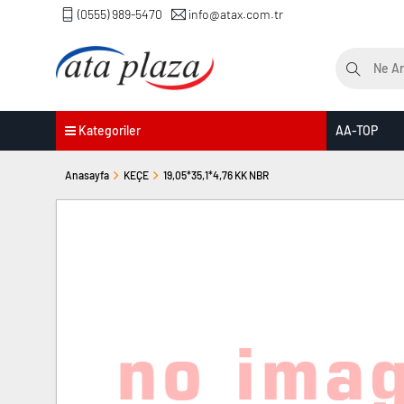
(0555) 989-5470
info@atax.com.tr
Kategoriler
AA-TOP
Anasayfa
KEÇE
19,05*35,1*4,76 KK NBR