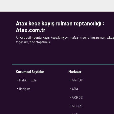
Atax keçe kayış rulman toptancılığı :
Atax.com.tr
Ankara ostim conta, kayış, keçe, kimyevi, mafsal, nipel, oring, rulman, takoz
triger seti, zincir toptancısı
Kurumsal Sayfalar
Markalar
Hakkımızda
AA-TOP
İletişim
ABA
AKROS
ALLES