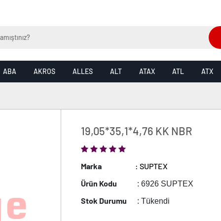
ABA
AKROS
ALLES
ALT
ATAX
ATL
ATX
19,05*35,1*4,76 KK NBR
Marka
: SUPTEX
Ürün Kodu
: 6926 SUPTEX
Stok Durumu
: Tükendi