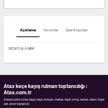
Açıklama
Yorumlar
İade Koşulları
18*24*3 SL-5 NBR
Atax keçe kayış rulman toptancılığı :
Atax.com.tr
Ankara ostim conta, kayış, keçe, kimyevi, mafsal, nipel, oring, rulman, takoz, triger
seti, zincir toptancısı