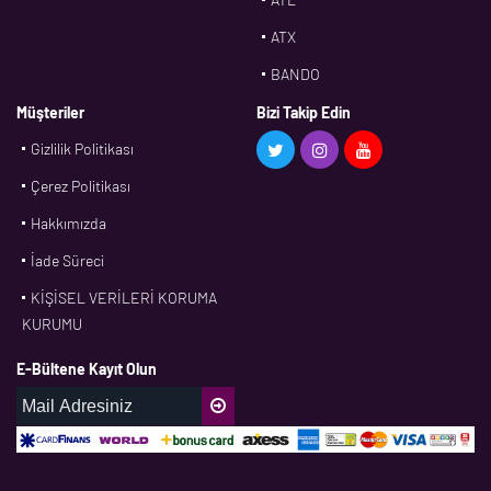
ATX
BANDO
BMS
Müşteriler
Bizi Takip Edin
Gizlilik Politikası
CDF
Çerez Politikası
CFW
Hakkımızda
CONTI
İade Süreci
CORTECO
KİŞİSEL VERİLERİ KORUMA
CPM
KURUMU
CR
E-Bültene Kayıt Olun
DASLAGER
DAYCO
DPH
EBF