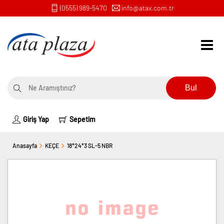
(0555) 989-5470
info@atax.com.tr
Bul
Giriş Yap
Sepetim
Anasayfa
KEÇE
18*24*3 SL-5 NBR