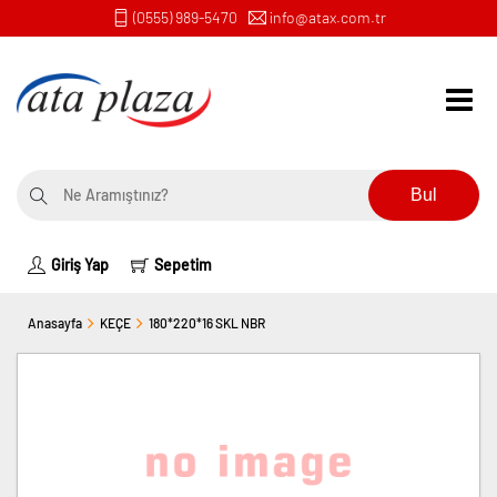
(0555) 989-5470
info@atax.com.tr
Bul
Giriş Yap
Sepetim
Anasayfa
KEÇE
180*220*16 SKL NBR