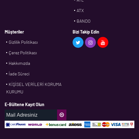
ATX
BANDO
BMS
Müşteriler
Bizi Takip Edin
Gizlilik Politikası
CDF
Çerez Politikası
CFW
Hakkımızda
CONTI
İade Süreci
CORTECO
KİŞİSEL VERİLERİ KORUMA
CPM
KURUMU
CR
E-Bültene Kayıt Olun
DASLAGER
DAYCO
DPH
EBF