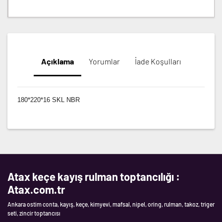
Açıklama
Yorumlar
İade Koşulları
180*220*16 SKL NBR
Atax keçe kayış rulman toptancılığı :
Atax.com.tr
Ankara ostim conta, kayış, keçe, kimyevi, mafsal, nipel, oring, rulman, takoz, triger
seti, zincir toptancısı