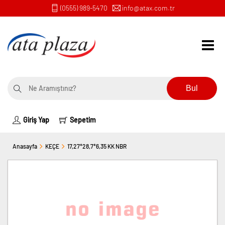
(0555) 989-5470
info@atax.com.tr
Bul
Giriş Yap
Sepetim
Anasayfa
KEÇE
17,27*28,7*6,35 KK NBR