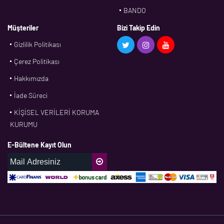
BANDO
BMS
Müşteriler
Bizi Takip Edin
Gizlilik Politikası
CDF
Çerez Politikası
CFW
Hakkımızda
CONTI
İade Süreci
CORTECO
KİŞİSEL VERİLERİ KORUMA
CPM
KURUMU
CR
E-Bültene Kayıt Olun
DASLAGER
DAYCO
DPH
EBF
ECOPARTS