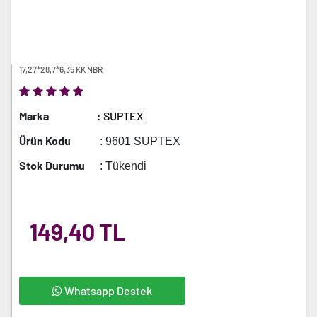
17,27*28,7*6,35 KK NBR
Marka
: SUPTEX
Ürün Kodu
: 9601 SUPTEX
Stok Durumu
: Tükendi
149,40 TL
Whatsapp Destek