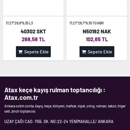
17,27*28,8*6,35 L3
17,27*28,7*6,35 TG NBR
40302 SKT
N50192 NAK
268,58 TL
102,65 TL
Sepete Ekle
Sepete Ekle
Atax keçe kayış rulman toptancılığı :
Atax.com.tr
Ankara ostim conta, kayış, keçe, kimyevi, mafsal, nipel, oring, rulman, takoz, triger
seti, zincir toptancısı
UZAY ÇAĞI CAD. 1155. SK. NO:22-24 YENİMAHALLE/ ANKARA