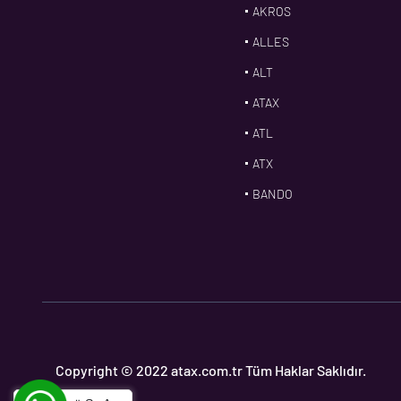
AKROS
ALLES
ALT
ATAX
ATL
ATX
BANDO
BMS
CDF
CFW
CONTI
CORTECO
Copyright © 2022 atax.com.tr Tüm Haklar Saklıdır.
CPM