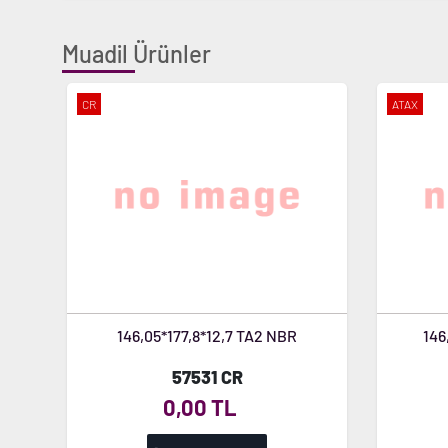
Muadil Ürünler
CR
ATAX
146,05*177,8*12,7 TA2 NBR
146
57531 CR
0,00 TL