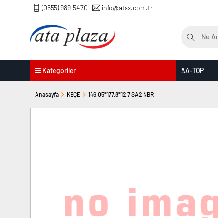
(0555) 989-5470
info@atax.com.tr
Kategoriler
AA-TOP
Anasayfa
KEÇE
146,05*177,8*12,7 SA2 NBR