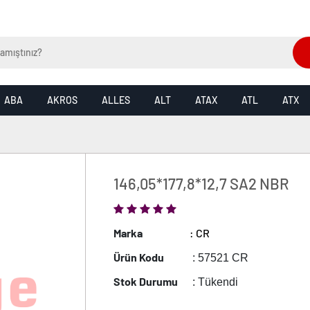
ABA
AKROS
ALLES
ALT
ATAX
ATL
ATX
146,05*177,8*12,7 SA2 NBR
Marka
: CR
Ürün Kodu
: 57521 CR
Stok Durumu
: Tükendi