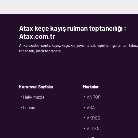
Atax keçe kayış rulman toptancılığı :
Atax.com.tr
Ankara ostim conta, kayış, keçe, kimyevi, mafsal, nipel, oring, rulman, takoz
triger seti, zincir toptancısı
Kurumsal Sayfalar
Markalar
Hakkımızda
AA-TOP
İletişim
ABA
AKROS
ALLES