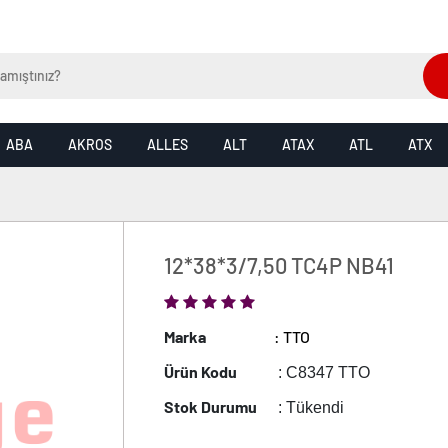
ABA
AKROS
ALLES
ALT
ATAX
ATL
ATX
12*38*3/7,50 TC4P NB41
Marka
: TTO
Ürün Kodu
: C8347 TTO
Stok Durumu
: Tükendi