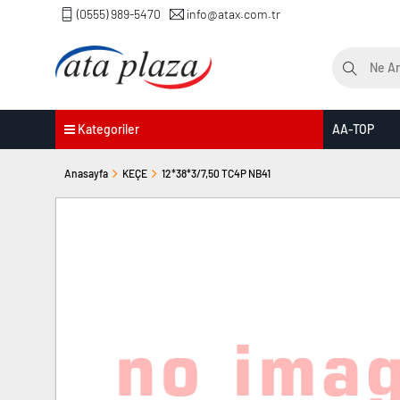
(0555) 989-5470
info@atax.com.tr
Kategoriler
AA-TOP
Anasayfa
KEÇE
12*38*3/7,50 TC4P NB41