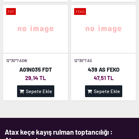
FDT
FEKO
12*30*7 ASW
12*30*7 AS
A01N035 FDT
439 AS FEKO
29,14 TL
47,51 TL
Sepete Ekle
Sepete Ekle
Atax keçe kayış rulman toptancılığı :