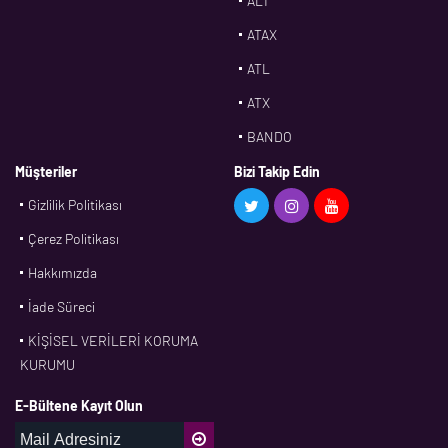
ALT
ATAX
ATL
ATX
BANDO
BMS
Müşteriler
Bizi Takip Edin
Gizlilik Politikası
CDF
Çerez Politikası
CFW
Hakkımızda
CONTI
İade Süreci
CORTECO
KİŞİSEL VERİLERİ KORUMA
CPM
KURUMU
CR
E-Bültene Kayıt Olun
DASLAGER
DAYCO