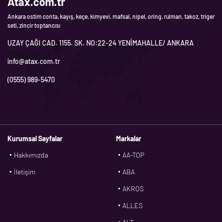
Atax.com.tr
Ankara ostim conta, kayış, keçe, kimyevi, mafsal, nipel, oring, rulman, takoz, triger
seti, zincir toptancısı
UZAY ÇAĞI CAD. 1155. SK. NO:22-24 YENİMAHALLE/ ANKARA
info@atax.com.tr
(0555) 989-5470
Kurumsal Sayfalar
Markalar
Hakkımızda
AA-TOP
İletişim
ABA
AKROS
ALLES