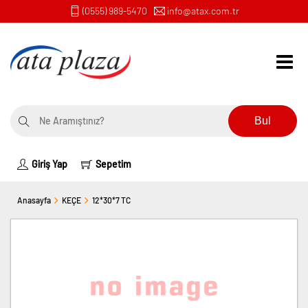
(0555) 989-5470
info@atax.com.tr
Bul
Giriş Yap
Sepetim
Anasayfa
KEÇE
12*30*7 TC