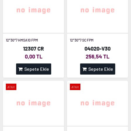
12*30*7 HMSA10 FPM
12*30*7 SC FPM
12307 CR
04020-V30
0,00 TL
256,54 TL
Sepete Ekle
Sepete Ekle
ATAX
ATAX