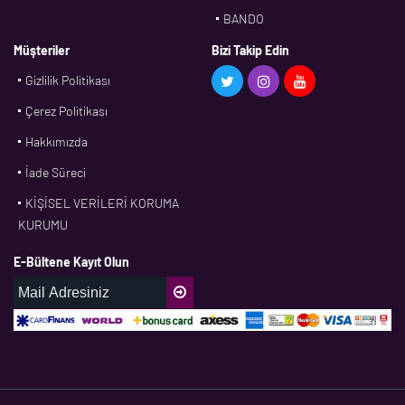
BANDO
BMS
Müşteriler
Bizi Takip Edin
Gizlilik Politikası
CDF
Çerez Politikası
CFW
Hakkımızda
CONTI
İade Süreci
CORTECO
KİŞİSEL VERİLERİ KORUMA
CPM
KURUMU
CR
E-Bültene Kayıt Olun
DASLAGER
DAYCO
DPH
EBF
ECOPARTS