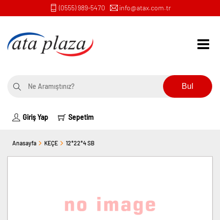
(0555) 989-5470
info@atax.com.tr
Bul
Giriş Yap
Sepetim
Anasayfa
KEÇE
12*22*4 SB