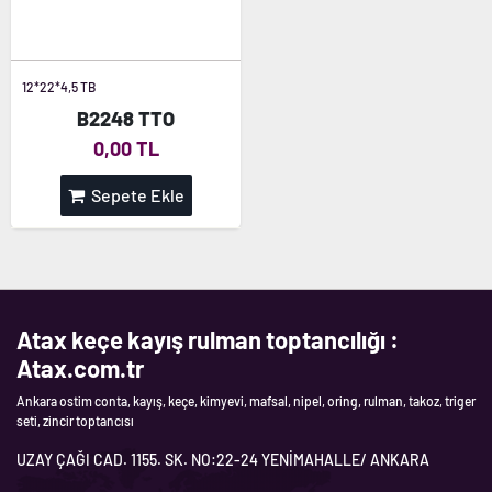
12*22*4,5 TB
B2248 TTO
0,00 TL
Sepete Ekle
Atax keçe kayış rulman toptancılığı :
Atax.com.tr
Ankara ostim conta, kayış, keçe, kimyevi, mafsal, nipel, oring, rulman, takoz, triger
seti, zincir toptancısı
UZAY ÇAĞI CAD. 1155. SK. NO:22-24 YENİMAHALLE/ ANKARA