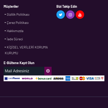
BMS
Müşteriler
Bizi Takip Edin
Gizlilik Politikası
CDF
Çerez Politikası
CFW
Hakkımızda
CONTI
İade Süreci
CORTECO
KİŞİSEL VERİLERİ KORUMA
CPM
KURUMU
CR
E-Bültene Kayıt Olun
DASLAGER
DAYCO
DPH
EBF
ECOPARTS
ELRİNG