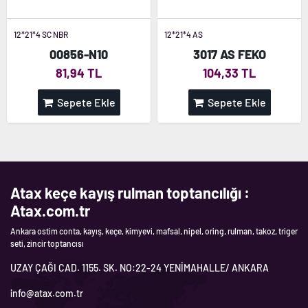
12*21*4 SC NBR
12*21*4 AS
00856-N10
3017 AS FEKO
81,94 TL
104,33 TL
Sepete Ekle
Sepete Ekle
Atax keçe kayış rulman toptancılığı :
Atax.com.tr
Ankara ostim conta, kayış, keçe, kimyevi, mafsal, nipel, oring, rulman, takoz, triger
seti, zincir toptancısı
UZAY ÇAĞI CAD. 1155. SK. NO:22-24 YENİMAHALLE/ ANKARA
info@atax.com.tr