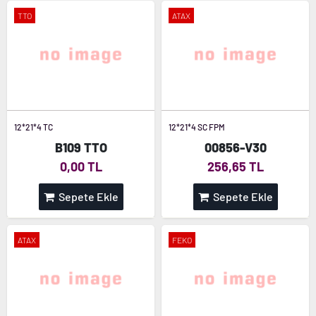
TTO
ATAX
12*21*4 TC
12*21*4 SC FPM
B109 TTO
00856-V30
0,00 TL
256,65 TL
Sepete Ekle
Sepete Ekle
ATAX
FEKO