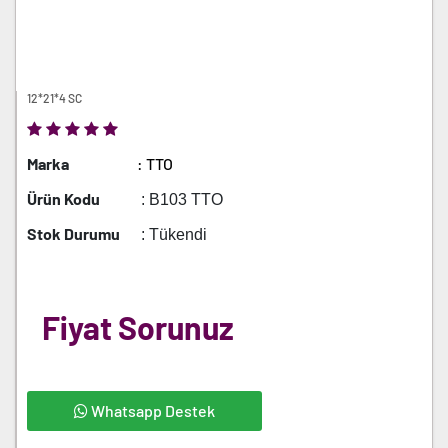
12*21*4 SC
Marka
: TTO
Ürün Kodu
: B103 TTO
Stok Durumu
: Tükendi
Fiyat Sorunuz
Whatsapp Destek