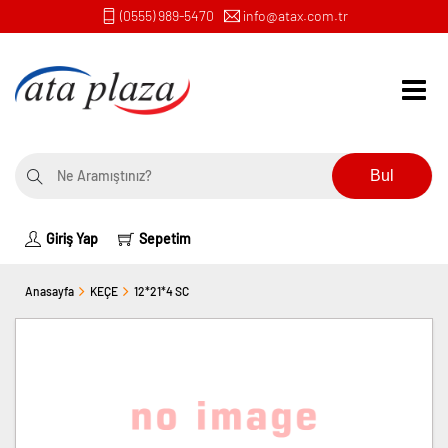
(0555) 989-5470
info@atax.com.tr
Bul
Giriş Yap
Sepetim
Anasayfa
KEÇE
12*21*4 SC