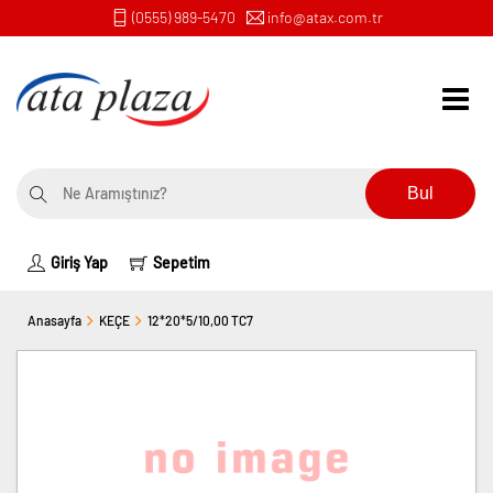
(0555) 989-5470
info@atax.com.tr
Bul
Giriş Yap
Sepetim
Anasayfa
KEÇE
12*20*5/10,00 TC7