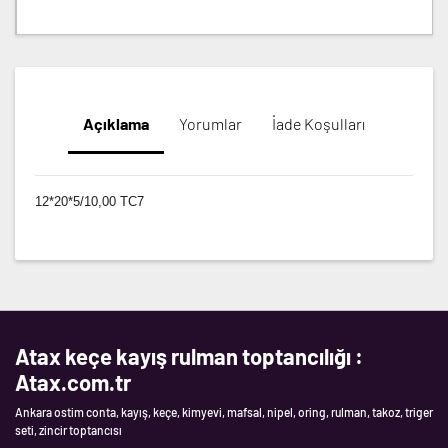
Açıklama
Yorumlar
İade Koşulları
12*20*5/10,00 TC7
Atax keçe kayış rulman toptancılığı :
Atax.com.tr
Ankara ostim conta, kayış, keçe, kimyevi, mafsal, nipel, oring, rulman, takoz, triger
seti, zincir toptancısı