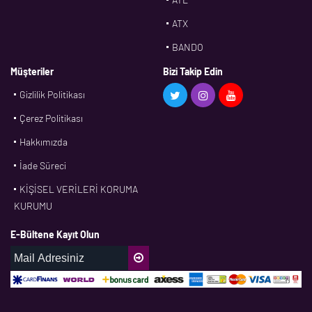
ATX
BANDO
BMS
Müşteriler
Bizi Takip Edin
Gizlilik Politikası
CDF
Çerez Politikası
CFW
Hakkımızda
CONTI
İade Süreci
CORTECO
KİŞİSEL VERİLERİ KORUMA
CPM
KURUMU
CR
E-Bültene Kayıt Olun
DASLAGER
DAYCO
DPH
EBF