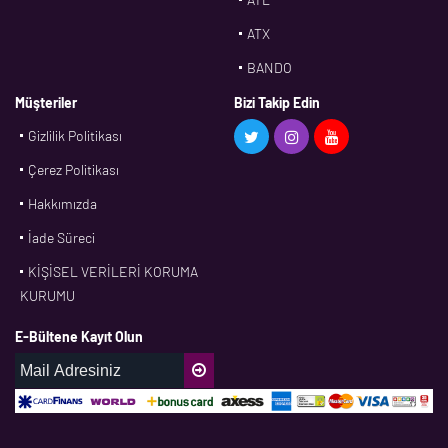
ATX
BANDO
BMS
Müşteriler
Bizi Takip Edin
Gizlilik Politikası
CDF
Çerez Politikası
CFW
Hakkımızda
CONTI
İade Süreci
CORTECO
KİŞİSEL VERİLERİ KORUMA
CPM
KURUMU
CR
E-Bültene Kayıt Olun
DASLAGER
DAYCO
DPH
EBF