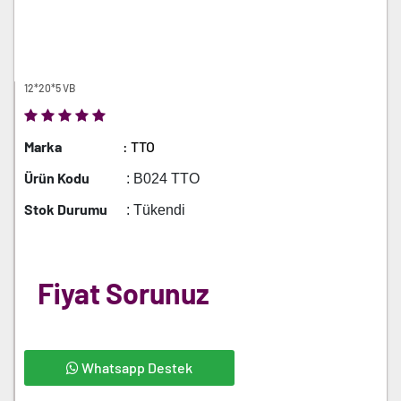
12*20*5 VB
Marka
: TTO
Ürün Kodu
: B024 TTO
Stok Durumu
: Tükendi
Fiyat Sorunuz
Whatsapp Destek