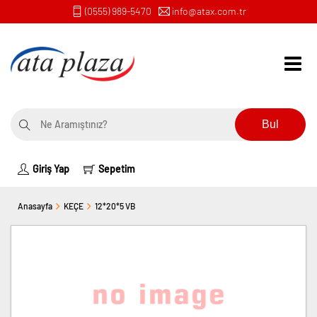
(0555) 989-5470
info@atax.com.tr
Bul
Giriş Yap
Sepetim
Anasayfa
KEÇE
12*20*5 VB