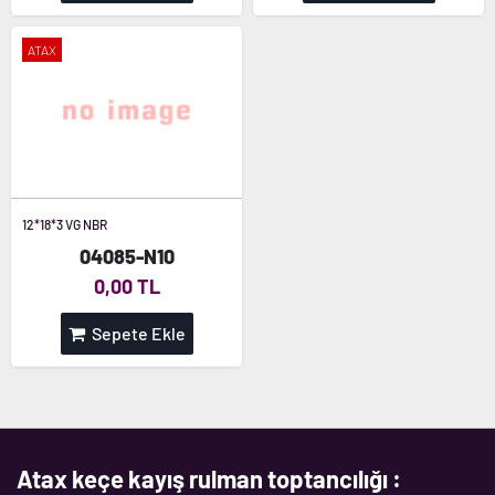
ATAX
12*18*3 VG NBR
04085-N10
0,00 TL
Sepete Ekle
Atax keçe kayış rulman toptancılığı :