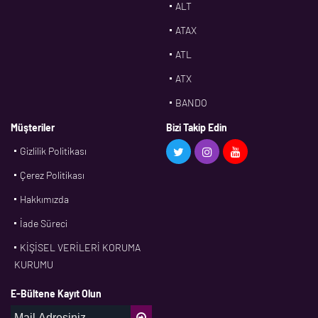
ALT
ATAX
ATL
ATX
BANDO
BMS
Müşteriler
Bizi Takip Edin
Gizlilik Politikası
CDF
Çerez Politikası
CFW
Hakkımızda
CONTI
İade Süreci
CORTECO
KİŞİSEL VERİLERİ KORUMA
CPM
KURUMU
CR
E-Bültene Kayıt Olun
DASLAGER