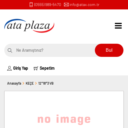
(0555) 989-5470
info@atax.com.tr
Bul
Giriş Yap
Sepetim
Anasayfa
KEÇE
12*18*3 VB