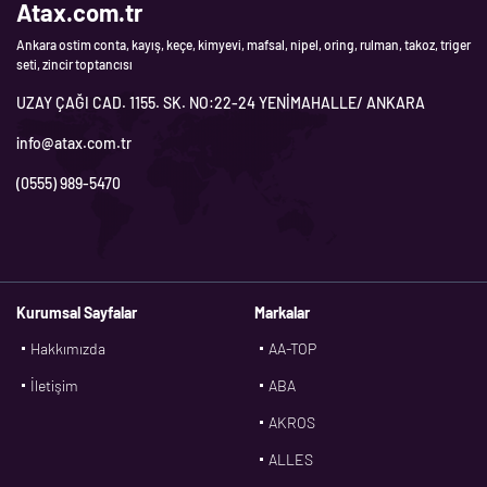
Atax.com.tr
Ankara ostim conta, kayış, keçe, kimyevi, mafsal, nipel, oring, rulman, takoz, triger
seti, zincir toptancısı
UZAY ÇAĞI CAD. 1155. SK. NO:22-24 YENİMAHALLE/ ANKARA
info@atax.com.tr
(0555) 989-5470
Kurumsal Sayfalar
Markalar
Hakkımızda
AA-TOP
İletişim
ABA
AKROS
ALLES