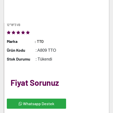
12*18*3 VB
Marka
: TTO
Ürün Kodu
: A809 TTO
Stok Durumu
: Tükendi
Fiyat Sorunuz
Whatsapp Destek