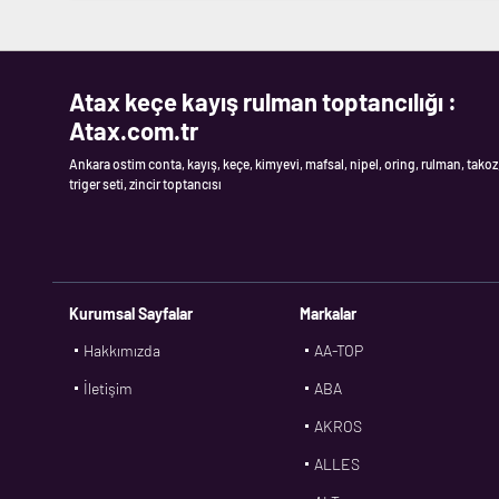
Atax keçe kayış rulman toptancılığı :
Atax.com.tr
Ankara ostim conta, kayış, keçe, kimyevi, mafsal, nipel, oring, rulman, takoz
triger seti, zincir toptancısı
Kurumsal Sayfalar
Markalar
Hakkımızda
AA-TOP
İletişim
ABA
AKROS
ALLES