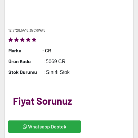
12,7*28,54*6,35 CRWA5
Marka
: CR
Ürün Kodu
: 5069 CR
Stok Durumu
: Sınırlı Stok
Fiyat Sorunuz
Whatsapp Destek