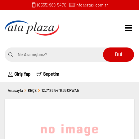
(0555) 989-5470
info@atax.com.tr
Bul
Giriş Yap
Sepetim
Anasayfa
KEÇE
12,7*28,54*6,35 CRWA5