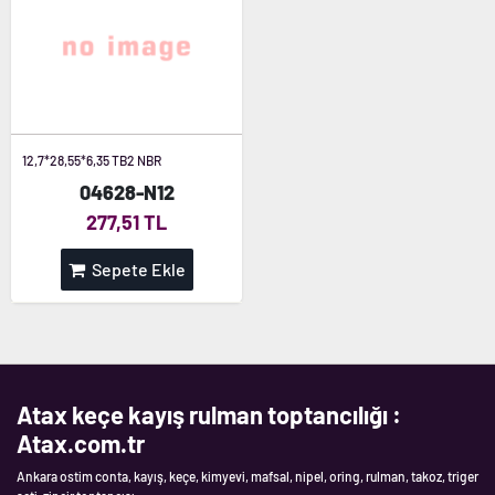
12,7*28,55*6,35 TB2 NBR
04628-N12
277,51 TL
Sepete Ekle
Atax keçe kayış rulman toptancılığı :
Atax.com.tr
Ankara ostim conta, kayış, keçe, kimyevi, mafsal, nipel, oring, rulman, takoz, triger