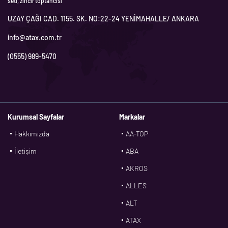
seti, zincir toptancısı
UZAY ÇAĞI CAD. 1155. SK. NO:22-24 YENİMAHALLE/ ANKARA
info@atax.com.tr
(0555) 989-5470
Kurumsal Sayfalar
Markalar
Hakkımızda
AA-TOP
İletişim
ABA
AKROS
ALLES
ALT
ATAX