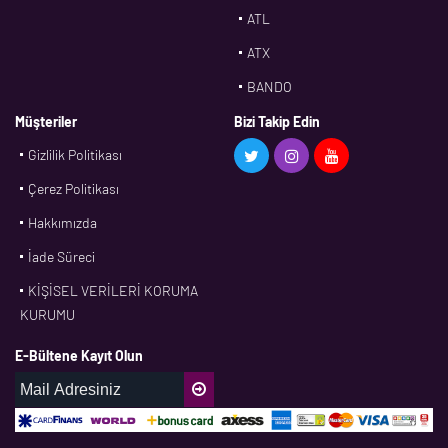
ATL
ATX
BANDO
BMS
Müşteriler
Bizi Takip Edin
Gizlilik Politikası
CDF
Çerez Politikası
CFW
Hakkımızda
CONTI
İade Süreci
CORTECO
KİŞİSEL VERİLERİ KORUMA
CPM
KURUMU
CR
E-Bültene Kayıt Olun
DASLAGER
DAYCO
DPH