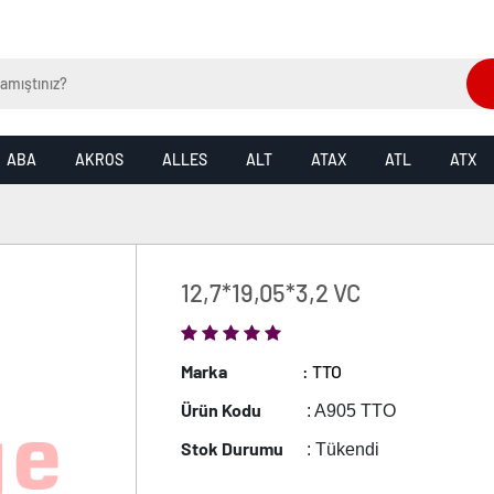
ABA
AKROS
ALLES
ALT
ATAX
ATL
ATX
12,7*19,05*3,2 VC
Marka
: TTO
Ürün Kodu
: A905 TTO
Stok Durumu
: Tükendi