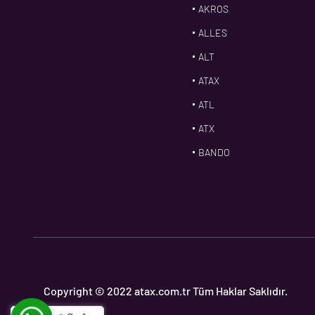
AKROS
ALLES
ALT
ATAX
ATL
ATX
BANDO
BMS
CDF
CFW
CONTI
CORTECO
Copyright © 2022 atax.com.tr Tüm Haklar Saklıdır.
CPM