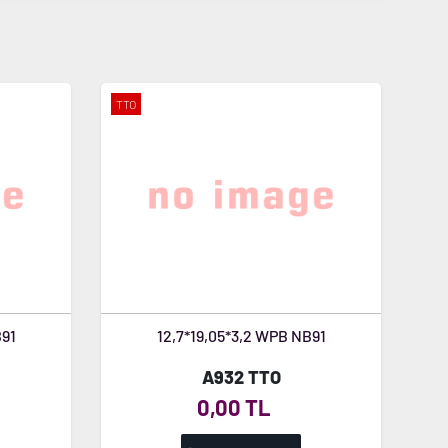
TTO
B91
12,7*19,05*3,2 WPB NB91
A932 TTO
0,00 TL