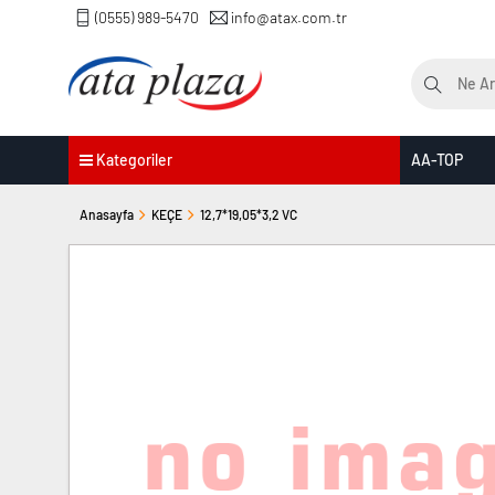
(0555) 989-5470
info@atax.com.tr
Kategoriler
AA-TOP
Anasayfa
KEÇE
12,7*19,05*3,2 VC