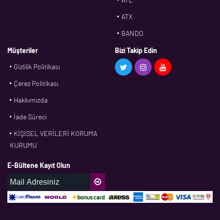
ATX
BANDO
BMS
Müşteriler
Bizi Takip Edin
Gizlilik Politikası
CDF
Çerez Politikası
CFW
Hakkımızda
CONTI
İade Süreci
CORTECO
KİŞİSEL VERİLERİ KORUMA
CPM
KURUMU
CR
E-Bültene Kayıt Olun
DASLAGER
DAYCO
DPH
EBF