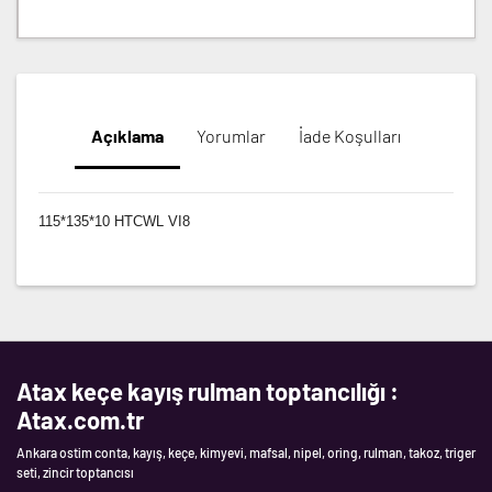
Açıklama
Yorumlar
İade Koşulları
115*135*10 HTCWL VI8
Atax keçe kayış rulman toptancılığı :
Atax.com.tr
Ankara ostim conta, kayış, keçe, kimyevi, mafsal, nipel, oring, rulman, takoz, triger
seti, zincir toptancısı