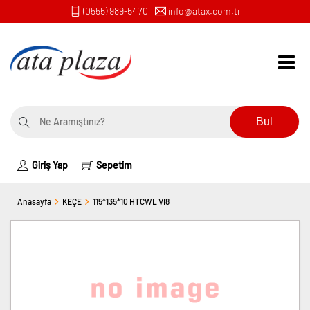
(0555) 989-5470
info@atax.com.tr
Bul
Giriş Yap
Sepetim
Anasayfa
KEÇE
115*135*10 HTCWL VI8