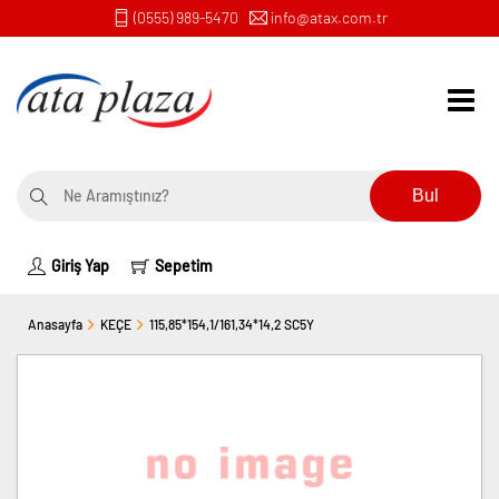
(0555) 989-5470
info@atax.com.tr
Bul
Giriş Yap
Sepetim
Anasayfa
KEÇE
115,85*154,1/161,34*14,2 SC5Y