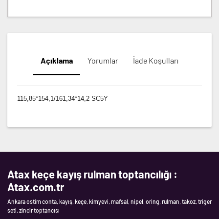
Açıklama
Yorumlar
İade Koşulları
115,85*154,1/161,34*14,2 SC5Y
Atax keçe kayış rulman toptancılığı :
Atax.com.tr
Ankara ostim conta, kayış, keçe, kimyevi, mafsal, nipel, oring, rulman, takoz, triger
seti, zincir toptancısı