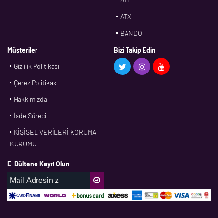
ATX
BANDO
BMS
Müşteriler
Bizi Takip Edin
Gizlilik Politikası
CDF
Çerez Politikası
CFW
Hakkımızda
CONTI
İade Süreci
CORTECO
KİŞİSEL VERİLERİ KORUMA
CPM
KURUMU
CR
E-Bültene Kayıt Olun
DASLAGER
DAYCO
DPH
EBF