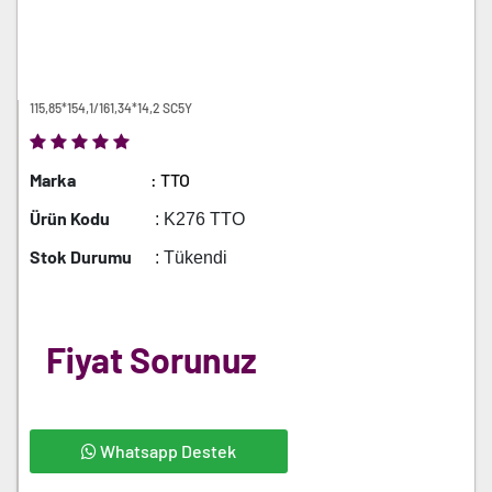
115,85*154,1/161,34*14,2 SC5Y
Marka
: TTO
Ürün Kodu
: K276 TTO
Stok Durumu
: Tükendi
Fiyat Sorunuz
Whatsapp Destek