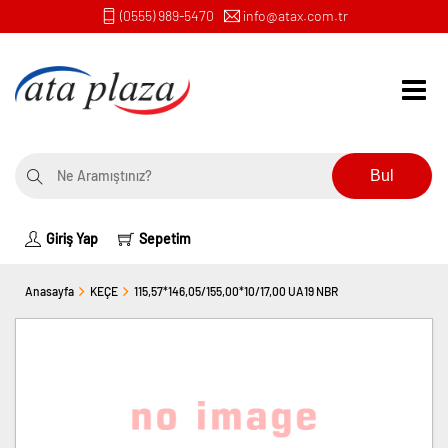
(0555) 989-5470
info@atax.com.tr
Bul
Giriş Yap
Sepetim
Anasayfa
KEÇE
115,57*146,05/155,00*10/17,00 UA19 NBR