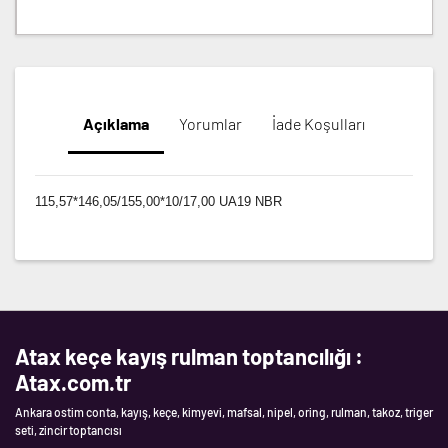
Açıklama
Yorumlar
İade Koşulları
115,57*146,05/155,00*10/17,00 UA19 NBR
Atax keçe kayış rulman toptancılığı :
Atax.com.tr
Ankara ostim conta, kayış, keçe, kimyevi, mafsal, nipel, oring, rulman, takoz, triger
seti, zincir toptancısı