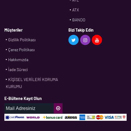
ATX
BANDO
BMS
Müşteriler
Bizi Takip Edin
Gizlilik Politikası
CDF
Çerez Politikası
CFW
Hakkımızda
CONTI
İade Süreci
CORTECO
KİŞİSEL VERİLERİ KORUMA
CPM
KURUMU
CR
E-Bültene Kayıt Olun
DASLAGER
DAYCO
DPH
EBF