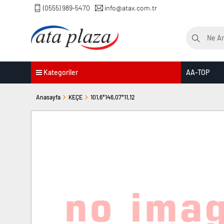
(0555) 989-5470
info@atax.com.tr
Kategoriler
AA-TOP
Anasayfa
KEÇE
101,6*146,07*11,12