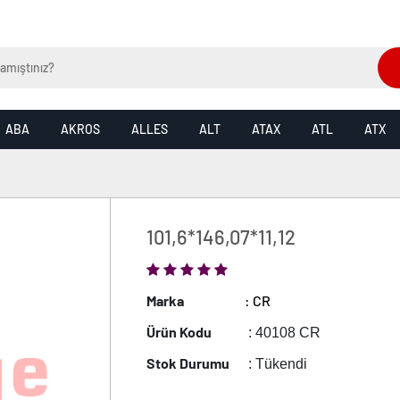
ABA
AKROS
ALLES
ALT
ATAX
ATL
ATX
101,6*146,07*11,12
Marka
: CR
Ürün Kodu
: 40108 CR
Stok Durumu
: Tükendi