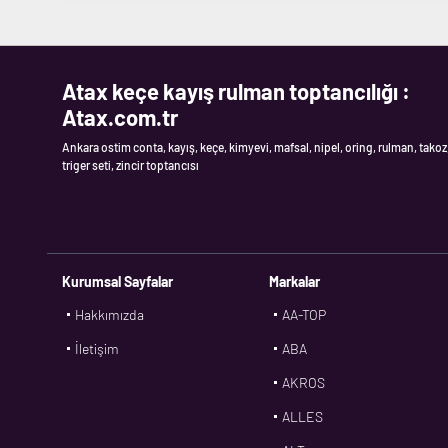
Atax keçe kayış rulman toptancılığı :
Atax.com.tr
Ankara ostim conta, kayış, keçe, kimyevi, mafsal, nipel, oring, rulman, takoz
triger seti, zincir toptancısı
Kurumsal Sayfalar
Markalar
Hakkımızda
AA-TOP
İletişim
ABA
AKROS
ALLES