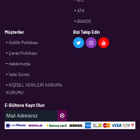
ATX
BANDO
BMS
Müşteriler
Bizi Takip Edin
Gizlilik Politikası
CDF
Çerez Politikası
CFW
Hakkımızda
CONTI
İade Süreci
CORTECO
KİŞİSEL VERİLERİ KORUMA
CPM
KURUMU
CR
E-Bültene Kayıt Olun
DASLAGER
DAYCO
DPH
EBF