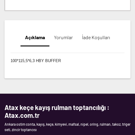
Açıklama
Yorumlar
İade Koşulları
100*115,5*6,3 HBY BUFFER
Atax keçe kayış rulman toptancılığı :
Atax.com.tr
Ankara ostim conta, kayış, keçe, kimyevi, mafsal, nipel, oring, rulman, takoz, triger
seti, zincir toptancısı