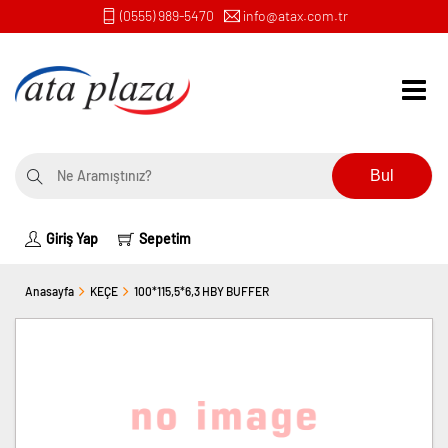
(0555) 989-5470
info@atax.com.tr
Bul
Giriş Yap
Sepetim
Anasayfa
KEÇE
100*115,5*6,3 HBY BUFFER